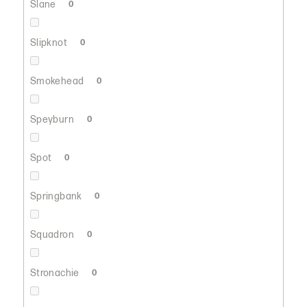
Slane
0
Slipknot
0
Smokehead
0
Speyburn
0
Spot
0
Springbank
0
Squadron
0
Stronachie
0