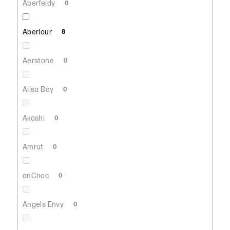
Aberfeldy
0
Aberlour
8
Aerstone
0
Ailsa Bay
0
Akashi
0
Amrut
0
anCnoc
0
Angels Envy
0