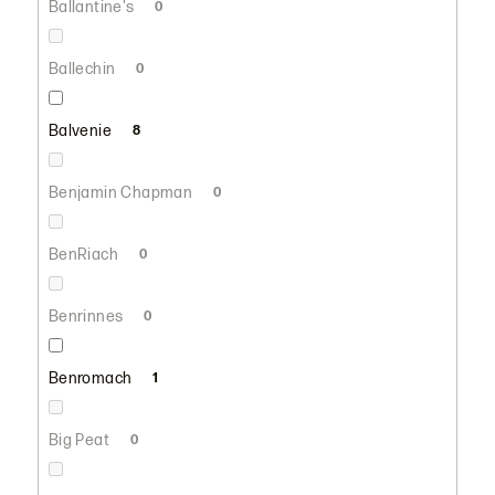
Ballantine's
0
Ballechin
0
Balvenie
8
Benjamin Chapman
0
BenRiach
0
Benrinnes
0
Benromach
1
Big Peat
0