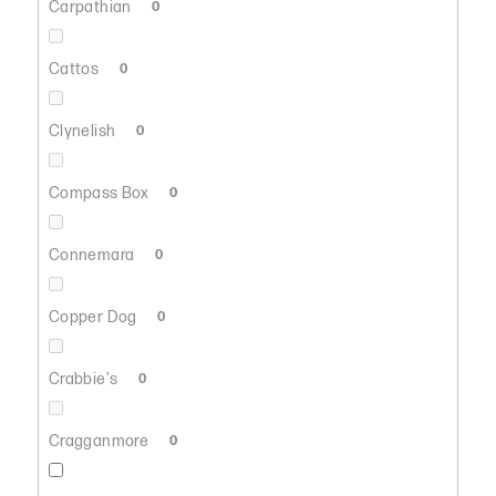
Carpathian
0
Cattos
0
Clynelish
0
Compass Box
0
Connemara
0
Copper Dog
0
Crabbie's
0
Cragganmore
0