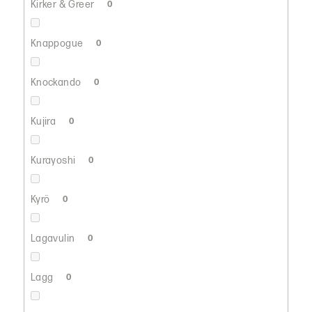
Kirker & Greer
0
Knappogue
0
Knockando
0
Kujira
0
Kurayoshi
0
Kyrö
0
Lagavulin
0
Lagg
0