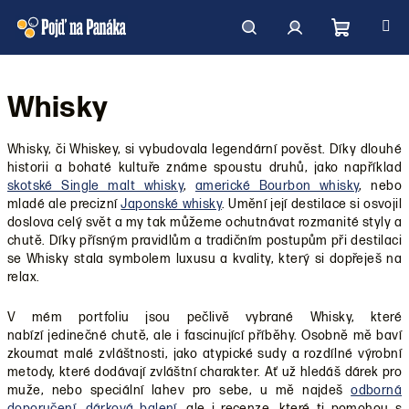
Přejít
na
obsah
Nákupní
Hledat
Přihlášení
Whisky
košík
Whisky, či Whiskey, si vybudovala legendární pověst. Díky dlouhé
historii a bohaté kultuře známe spoustu druhů, jako například
skotské Single malt whisky
,
americké Bourbon whisky
, nebo
mladé ale precizní
Japonské whisky
. Umění její destilace si osvojil
doslova celý svět a my tak můžeme ochutnávat rozmanité styly a
chutě. Díky přísným pravidlům a tradičním postupům při destilaci
se Whisky stala symbolem luxusu a kvality, který si dopřeješ na
relax.
V mém portfoliu jsou pečlivě vybrané Whisky, které
nabízí jedinečné chutě, ale i fascinující příběhy. Osobně mě baví
zkoumat malé zvláštnosti, jako atypické sudy a rozdílné výrobní
metody, které dodávají zvláštní charakter. Ať už hledáš dárek pro
muže, nebo speciální lahev pro sebe, u mě najdeš
odborná
doporučení
,
dárková balení
, ale i recenze, které ti pomohou s