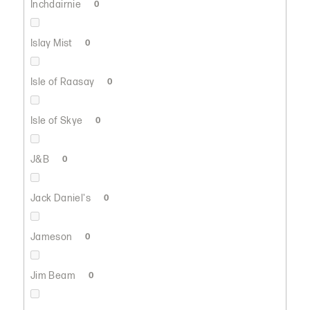
Inchdairnie
0
Islay Mist
0
Isle of Raasay
0
Isle of Skye
0
J&B
0
Jack Daniel's
0
Jameson
0
Jim Beam
0