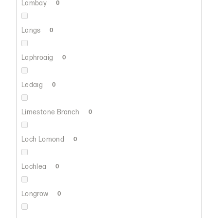
Lambay
0
Langs
0
Laphroaig
0
Ledaig
0
Limestone Branch
0
Loch Lomond
0
Lochlea
0
Longrow
0