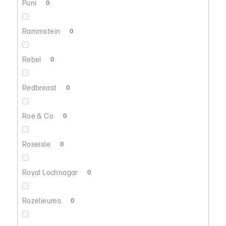
Puni
0
Rammstein
0
Rebel
0
Redbreast
0
Roe & Co
0
Roseisle
0
Royal Lochnagar
0
Rozelieures
0