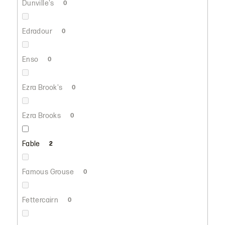
Dunville's
0
Edradour
0
Enso
0
Ezra Brook's
0
Ezra Brooks
0
Fable
2
Famous Grouse
0
Fettercairn
0