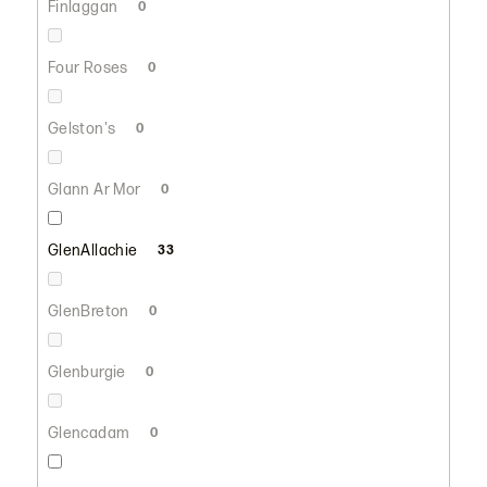
Finlaggan
0
Four Roses
0
Gelston's
0
Glann Ar Mor
0
GlenAllachie
33
GlenBreton
0
Glenburgie
0
Glencadam
0