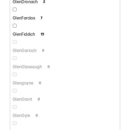
GlenDronach
2
GlenFarclas
7
GlenFiddich
15
GlenGarioch
0
GlenGlassaugh
0
Glengoyne
0
GlenGrant
0
GlenGyle
0