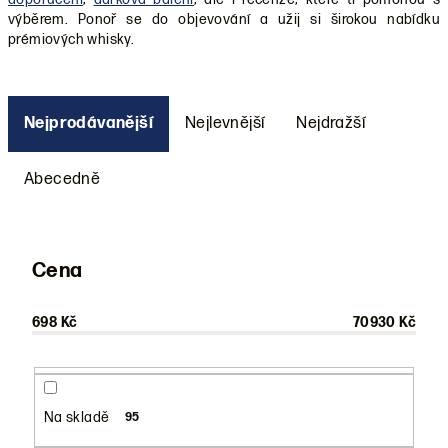
výběrem. Ponoř se do objevování a užij si širokou nabídku
prémiových whisky.
Ř
a
Nejprodávanější
Nejlevnější
Nejdražší
z
e
Abecedně
n
í
p
Cena
r
o
698
Kč
70930
Kč
d
u
k
Na skladě
95
t