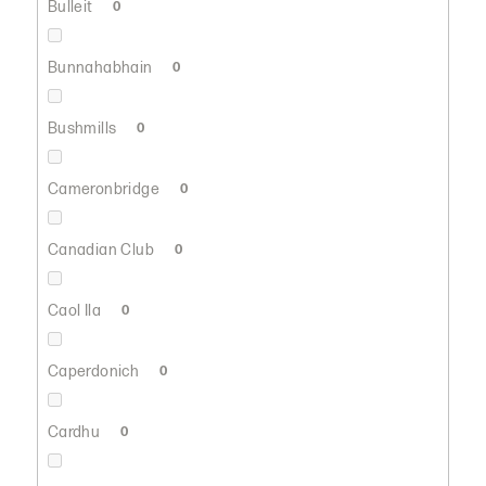
Bulleit
0
Bunnahabhain
0
Bushmills
0
Cameronbridge
0
Canadian Club
0
Caol Ila
0
Caperdonich
0
Cardhu
0