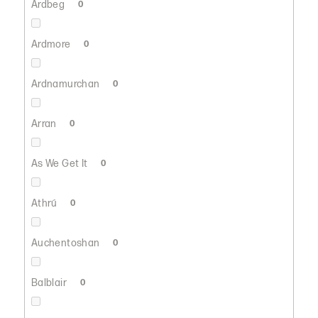
Ardbeg
0
Ardmore
0
Ardnamurchan
0
Arran
0
As We Get It
0
Athrú
0
Auchentoshan
0
Balblair
0