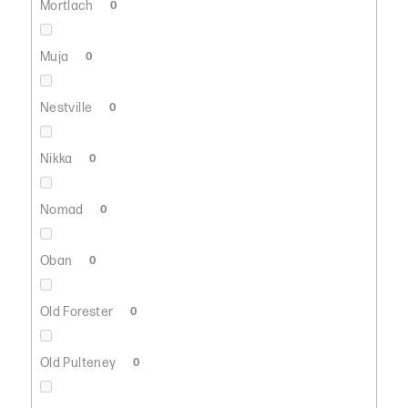
Mortlach
0
Muja
0
Nestville
0
Nikka
0
Nomad
0
Oban
0
Old Forester
0
Old Pulteney
0