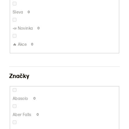
ů
Sleva
0
📣 Novinka
0
🔥 Akce
0
Značky
Abasolo
0
Aber Falls
0