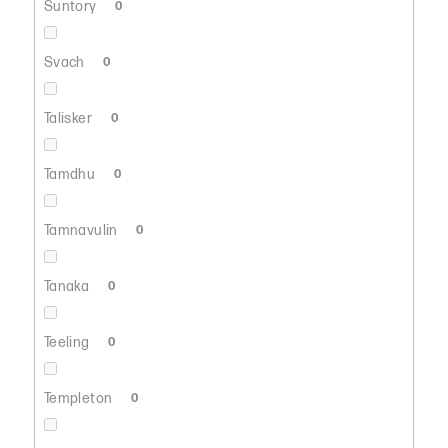
Suntory
0
Svach
0
Talisker
0
Tamdhu
0
Tamnavulin
0
Tanaka
0
Teeling
0
Templeton
0