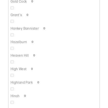
Gold Cock
0
Grant's
0
Hankey Bannister
0
Hazelburn
0
Heaven Hill
0
High West
0
Highland Park
0
Hinch
0