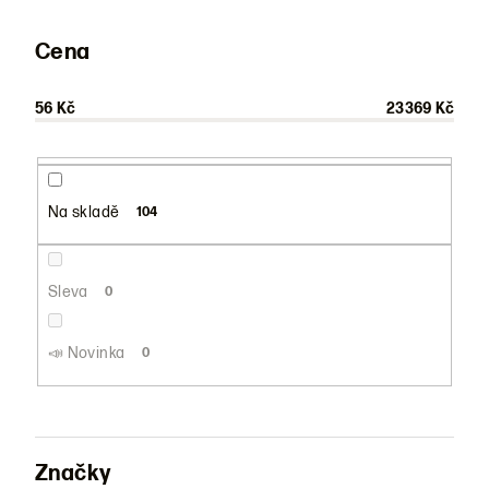
í
p
Cena
r
o
56
Kč
23369
Kč
d
u
k
Na skladě
104
t
ů
Sleva
0
📣 Novinka
0
Značky