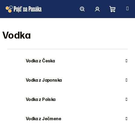
Přejít
na
obsah
Nákupní
Hledat
Přihlášení
Vodka
košík
Vodka z Česka
Vodka z Japonska
Vodka z Polska
Vodka z Ječmene