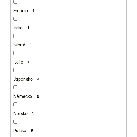
Francie
1
Irsko
1
Island
1
Itálie
1
Japonsko
4
Německo
2
Norsko
1
Polsko
9