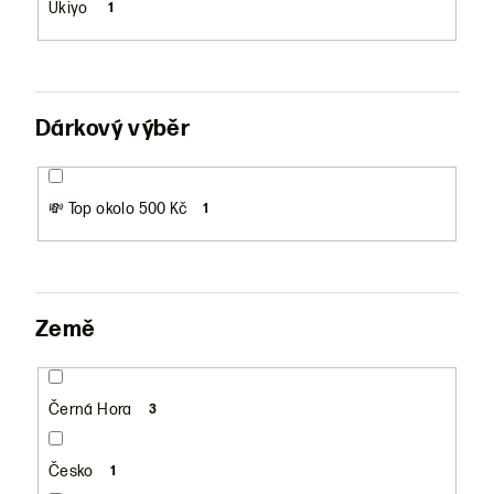
Ukiyo
1
Dárkový výběr
💸 Top okolo 500 Kč
1
Země
Černá Hora
3
Česko
1