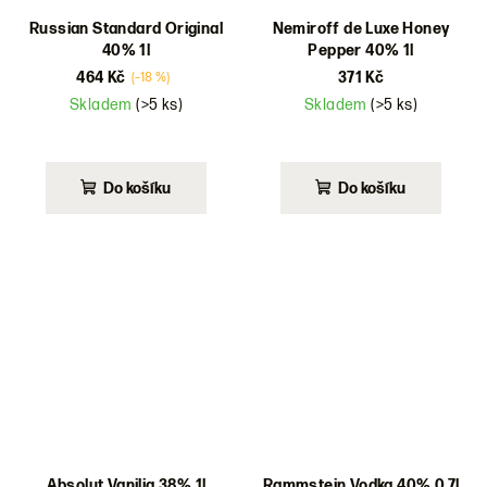
Russian Standard Original
Nemiroff de Luxe Honey
40% 1l
Pepper 40% 1l
464 Kč
371 Kč
(–18 %)
Skladem
(>5 ks)
Skladem
(>5 ks)
Průměrné
hodnocení
produktu
Do košíku
Do košíku
je
5,0
z
5
hvězdiček.
Absolut Vanilia 38% 1l
Rammstein Vodka 40% 0,7l