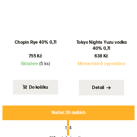
Chopin Rye 40% 0,7l
Tokyo Nights Yuzu vodka
40% 0,7l
755 Kč
638 Kč
Skladem
(5 ks)
Momentálně vyprodáno
Do košíku
Detail
Načíst 30 dalších
S
t
1
4
O
r