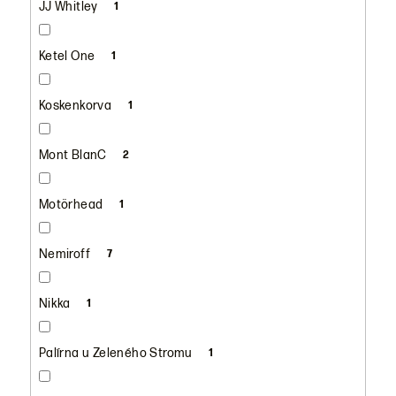
JJ Whitley
1
Ketel One
1
Koskenkorva
1
Mont BlanC
2
Motörhead
1
Nemiroff
7
Nikka
1
Palírna u Zeleného Stromu
1