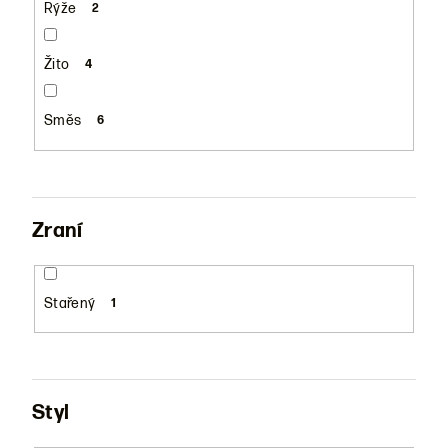
Rýže
2
Žito
4
Směs
6
Zraní
Stařený
1
Styl