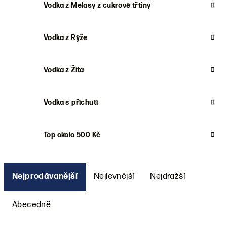
Vodka z Melasy z cukrové třtiny
Vodka z Rýže
Vodka z Žita
Vodka s příchutí
Top okolo 500 Kč
Ř
a
Nejprodávanější
Nejlevnější
Nejdražší
z
e
Abecedně
n