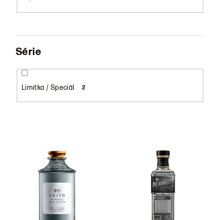
Série
Limitka / Speciál
2
V
ý
p
i
s
p