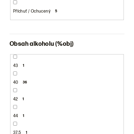
Příchuť / Ochucený
5
Obsah alkoholu (%obj)
43
1
40
36
42
1
44
1
37,5
1