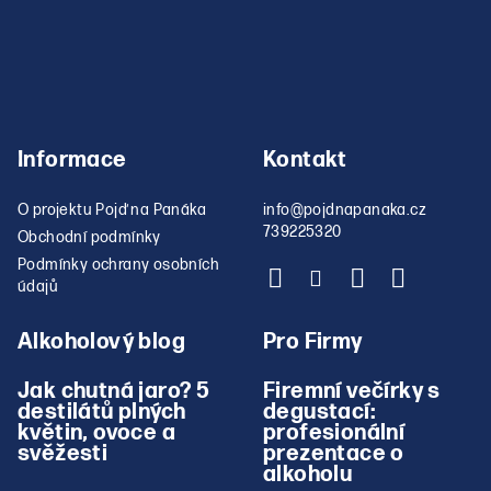
Informace
Kontakt
O projektu Pojď na Panáka
info
@
pojdnapanaka.cz
739225320
Obchodní podmínky
Podmínky ochrany osobních
údajů
Alkoholový blog
Pro Firmy
Jak chutná jaro? 5
Firemní večírky s
destilátů plných
degustací:
květin, ovoce a
profesionální
svěžesti
prezentace o
alkoholu