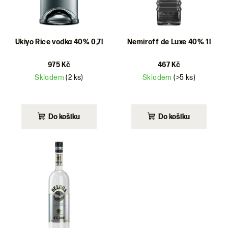
r
o
d
Ukiyo Rice vodka 40% 0,7l
Nemiroff de Luxe 40% 1l
u
975 Kč
467 Kč
k
Skladem
(2 ks)
Skladem
(>5 ks)
t
ů
Do košíku
Do košíku