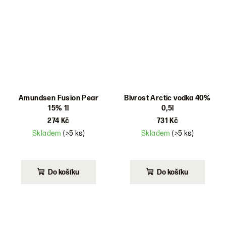
Amundsen Fusion Pear
Bivrost Arctic vodka 40%
15% 1l
0,5l
274 Kč
731 Kč
Skladem
(>5 ks)
Skladem
(>5 ks)
Průměrné
hodnocení
produktu
Do košíku
Do košíku
je
5,0
z
5
hvězdiček.