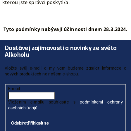
kterou jste správci poskytl/a.
Tyto podmínky nabývají účinnosti dnem 28.3.2024.
Z
á
p
a
Vložte svůj e-mail a my vám budeme zasílat informace o
nových produktech na našem e-shopu.
t
í
E-mail
Vložením e-mailu souhlasíte s
podmínkami ochrany
osobních údajů
Přihlásit se