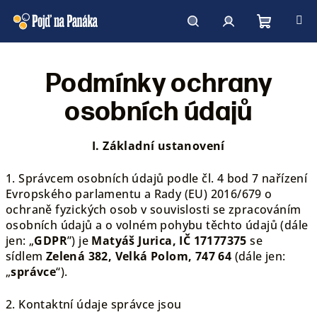
Přejít
na
obsah
Nákupní
Hledat
Přihlášení
Podmínky ochrany
košík
osobních údajů
I.
Základní ustanovení
1. Správcem osobních údajů podle čl. 4 bod 7 nařízení
Evropského parlamentu a Rady (EU) 2016/679 o
ochraně fyzických osob v souvislosti se zpracováním
osobních údajů a o volném pohybu těchto údajů (dále
jen: „
GDPR
”) je
Matyáš Jurica,
IČ 17177375
se
sídlem
Zelená 382, Velká Polom, 747 64
(dále jen:
„
správce
“).
2. Kontaktní údaje správce jsou