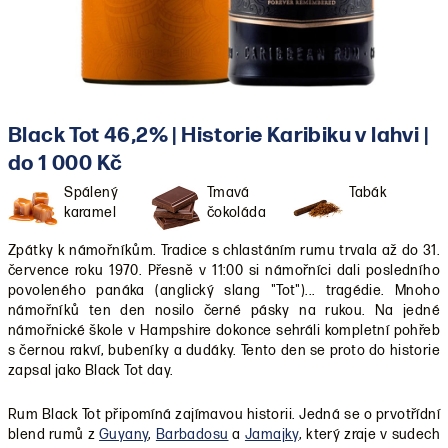
Black Tot 46,2% | Historie Karibiku v lahvi |
do 1 000 Kč
Spálený
Tmavá
Tabák
karamel
čokoláda
Zpátky k námořníkům. Tradice s chlastáním rumu trvala až do 31.
července roku 1970. Přesně v 11:00 si námořníci dali posledního
povoleného panáka (anglický slang "Tot")... tragédie. Mnoho
námořníků ten den nosilo černé pásky na rukou. Na jedné
námořnické škole v
Hampshire dokonce sehráli kompletní pohřeb
s černou rakví, bubeníky a dudáky. Tento den se proto do historie
zapsal jako Black Tot day.
Rum Black Tot připomíná zajímavou historii. Jedná se o prvotřídní
blend rumů z
Guyany
,
Barbadosu
a
Jamajky
, který zraje v sudech