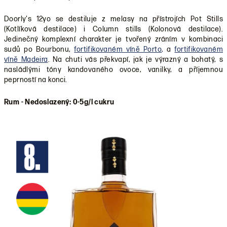
Doorly's 12yo se destiluje z melasy na přístrojích Pot Stills
(Kotlíková destilace) i Column stills (Kolonová destilace).
Jedinečný komplexní charakter je tvořený zráním v kombinaci
sudů po Bourbonu,
fortifikovaném víně Porto
,
a
fortifikovaném
víně Madeira
. Na chuti vás překvapí, jak je výrazný a bohatý, s
nasládlými tóny kandovaného ovoce, vanilky, a příjemnou
peprností na konci.
Rum - Nedoslazený: 0-5g/l cukru