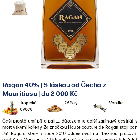
Ragan 40% | S láskou od Čecha z
Mauritiusu | do 2 000 Kč
Tropické
Oříšky
Vanilka
ovoce
Češi prostě umí pít a pálit... důkazem je další zajímavý destilát s
moravskými kořeny. Za značkou Haute couture de Ragan stojí pan
Jiří Ragan, který v roce 2010 odcestoval na "běžnou pracovní
cestu" na Mauritius. Z týdenního výletu se však náhle stalo 8 let