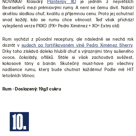
NOVINKA! Klasický
Planteray XO
je jedním z největších
Bestsellerů mezi prémiovými rumy. A není se čemu divit. Nabízí
skvělou sladkou chuť, kvalitu a příjemnou cenu. Proto jej ochutnal
snad každý, kdo se rumu chce věnovat. Teď však přichází
vylepšená verze PXXO. (PX= Pedro Ximénez + XO= Extra old)
Rum vychází z původní receptury, ale následně se nechá rok
dozrát v
sudech po fortifikovaném víně Pedro Ximénez Sherry
.
Díky toho získává daleko hlubší chuť s výraznými tóny sušeného
ovoce, čokolády, oříšků. Stále si však zachovává svěžest,
kokosové tóny a banán. Skutečný must-have pro všechny
nadšence rumu, který bude chutnat každému! Podle mě HIT
letošních Vánoc.
Rum - Doslazený: 19g/l cukru