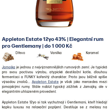
Appleton Estate 12yo 43% | Elegantní rum
pro Gentlemany | do 1 000 Kč
Dřevo
Vanilka
Karamel
Jamajka
je jednou z nejvýznamnějších rumových zemí. Je typická
pro svou poctivou výrobu, atypické destilační kotle, dlouhou
fermentaci a FUNKY kořenitý charakter. Proto jsou běžně spíše
výsadou znalců...
Appleton Estate
je však jako mercedes mezi
jamajskými rumy. Stále nabízí typický zážitek z Jamajky, ale v
elegantním uhlazeném provedení.
Appleton Estate 12yo si tak vychutnají i Gentlemani, kteří hledají
kapku luxusu na relaxační popíjení. Destiluje se z melasy na