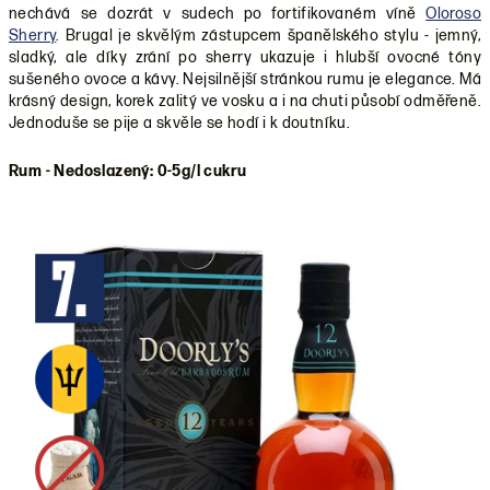
nechává se dozrát v sudech po fortifikovaném víně
Oloroso
Sherry
. Brugal je skvělým zástupcem španělského stylu - jemný,
sladký, ale díky zrání po sherry ukazuje i hlubší ovocné tóny
sušeného ovoce a kávy. Nejsilnější stránkou rumu je elegance. Má
krásný design, korek zalitý ve vosku a i na chuti působí odměřeně.
Jednoduše se pije a skvěle se hodí i k doutníku.
Rum - Nedoslazený: 0-5g/l cukru