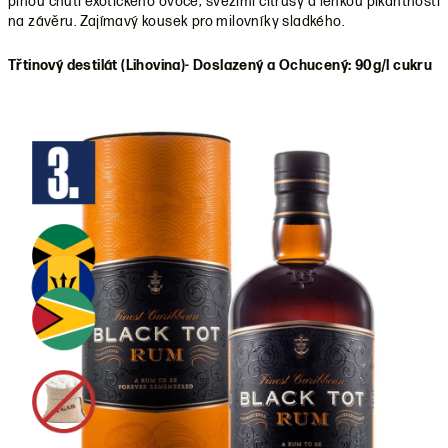
plnou chutí exotického ovoce, svěžími citrusy a lehkou pikantností
na závěru. Zajímavý kousek pro milovníky sladkého.
Třtinový destilát (Lihovina)- Doslazený a Ochucený: 90g/l cukru