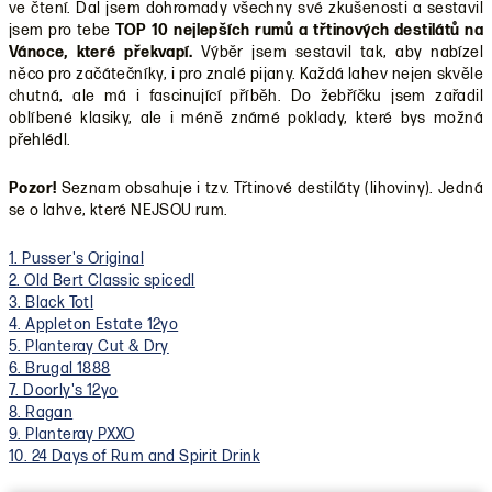
ve čtení. Dal jsem dohromady všechny své zkušenosti a sestavil
jsem pro tebe
TOP 10 nejlepších rumů a třtinových destilátů na
Vánoce, které překvapí.
Výběr jsem sestavil tak, aby nabízel
něco pro začátečníky, i pro znalé pijany. Každá lahev nejen skvěle
chutná, ale má i fascinující příběh. Do žebříčku jsem zařadil
oblíbené klasiky, ale i méně známé poklady, které bys možná
přehlédl.
Pozor!
Seznam obsahuje i tzv. Třtinové destiláty (lihoviny). Jedná
se o lahve, které NEJSOU rum.
1. Pusser's Original
2. Old Bert Classic spicedl
3. Black Totl
4. Appleton Estate 12yo
5. Planteray Cut & Dry
6. Brugal 1888
7. Doorly's 12yo
8. Ragan
9. Planteray PXXO
10. 24 Days of Rum and Spirit Drink