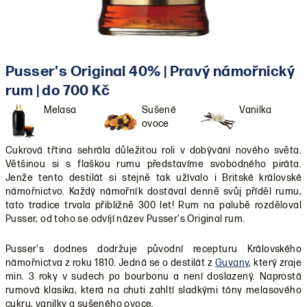
Pusser's Original 40% | Pravý námořnický
rum | do 700 Kč
Melasa
Sušené
Vanilka
ovoce
Cukrová třtina sehrála důležitou roli v dobývání nového světa.
Většinou si s flaškou rumu představíme svobodného piráta.
Jenže tento destilát si stejně tak užívalo i Britské královské
námořnictvo. Každý námořník dostával denně svůj příděl rumu,
tato tradice trvala přibližně 300 let! Rum na palubě rozděloval
Pusser, od toho se odvíjí název Pusser's Original rum.
Pusser's dodnes dodržuje původní recepturu Královského
námořnictva z roku 1810. Jedná se o destilát z
Guyany
, který zraje
min. 3 roky v sudech po bourbonu a není doslazený. Naprostá
rumová klasika, která na chuti zahltí sladkými tóny melasového
cukru, vanilky a sušeného ovoce.