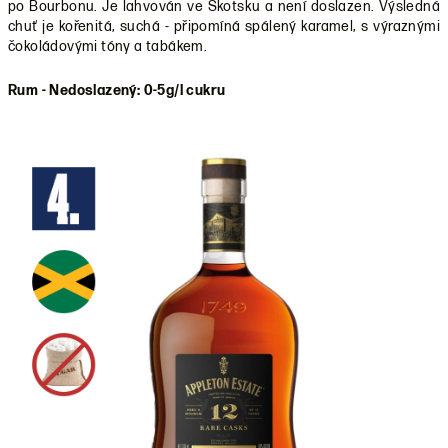
po Bourbonu. Je lahvován ve Skotsku a není doslazen. Výsledná
chuť je kořenitá, suchá - připomíná spálený karamel, s výraznými
čokoládovými tóny a tabákem.
Rum - Nedoslazený: 0-5g/l cukru