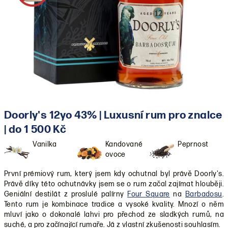
Doorly's 12yo 43% | Luxusní rum pro znalce
| do 1 500 Kč
Vanilka
Kandované
Peprnost
ovoce
První prémiový rum, který jsem kdy ochutnal byl právě Doorly's.
Právě díky této ochutnávky jsem se o rum začal zajímat hlouběji.
Geniální destilát z proslulé palírny
Four Square
na
Barbadosu
.
Tento rum je kombinace tradice a vysoké kvality. Mnozí o něm
mluví jako o dokonalé lahvi pro přechod ze sladkých rumů, na
suché, a pro začínající rumaře. Já z vlastní zkušenosti souhlasím.