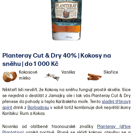
Planteray Cut & Dry 40% | Kokosy na
sněhu | do 1 000 Kč
Kokosové
Vanilka
Skořice
mléko
Někteří lidi nevěří, že Kokosy na sněhu fungují prostě skvěle. Sice
se nejedná o destilát z Jamajky, ale i tak vás Planteray Cut & Dry
přenese do pohody a tepla Karibského moře. Tento
sladký třtinový
spirit
drink z
Barbadosu
v sobě totiž kombinuje dvě největší ikony
Karibiku: Rum a Kokos.
Novinka od oblíbené fracnouzské značky
Planteray (dříve
Plantation)
vzniká poctivě. Prvně se sklidí kokosy, otevřou se a