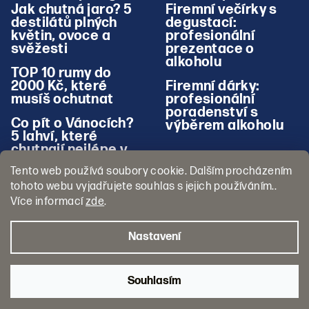
Jak chutná jaro? 5
Firemní večírky s
destilátů plných
degustací:
květin, ovoce a
profesionální
svěžesti
prezentace o
alkoholu
TOP 10 rumy do
2000 Kč, které
Firemní dárky:
musíš ochutnat
profesionální
poradenství s
Co pít o Vánocích?
výběrem alkoholu
5 lahví, které
chutnají nejlépe v
zimě
Tento web používá soubory cookie. Dalším procházením
tohoto webu vyjadřujete souhlas s jejich používáním..
Více informací
zde
.
Nastavení
Copyright 2026
Pojď na Panáka
. Všechna práva vyhrazena.
Souhlasím
Vytvořil Shoptet