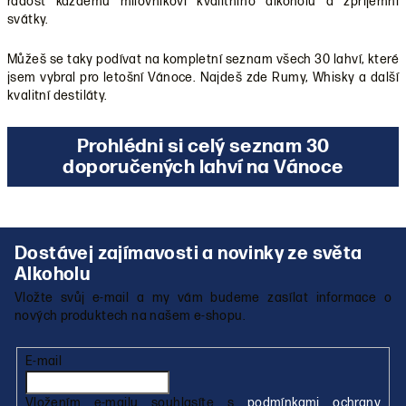
radost každému milovníkovi kvalitního alkoholu a zpříjemní
svátky.
Můžeš se taky podívat na kompletní seznam všech 30 lahví, které
jsem vybral pro letošní Vánoce. Najdeš zde Rumy, Whisky a další
kvalitní destiláty.
Prohlédni si celý seznam 30
doporučených lahví na Vánoce
Z
á
p
Vložte svůj e-mail a my vám budeme zasílat informace o
a
nových produktech na našem e-shopu.
t
í
E-mail
Vložením e-mailu souhlasíte s
podmínkami ochrany