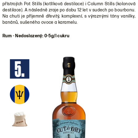
přístrojích Pot Stills (kotlíková destilace) i Column Stills (kolonová
destilace). A následně zraje po dobu 12 let v sudech po bourbonu.
Na chuti je příjemně dřevitý, komplexní, s výraznými tóny vanilky,
banánů, sušeného ovoce a karamelu.
Rum - Nedoslazený: 0-5g/l cukru