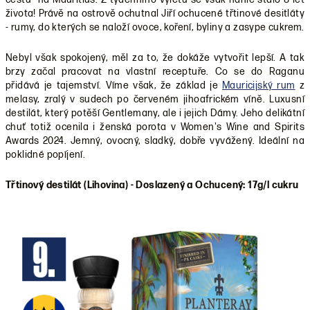
života! Právě na ostrově ochutnal Jiří ochucené třtinové desitláty
- rumy, do kterých se naloží ovoce, koření, byliny a zasype cukrem.
Nebyl však spokojený, měl za to, že dokáže vytvořit lepší. A tak
brzy začal pracovat na vlastní receptuře. Co se do Raganu
přidává je tajemství. Víme však, že základ je
Mauricijský rum
z
melasy, zralý v sudech po červeném jihoafrickém víně. Luxusní
destilát, který potěší Gentlemany, ale i jejich Dámy. Jeho delikátní
chuť totiž ocenila i ženská porota v Women's Wine and Spirits
Awards 2024. Jemný, ovocný, sladký, dobře vyvážený. Ideální na
poklidné popíjení.
Třtinový destilát (Lihovina) - Doslazený a Ochucený: 17g/l cukru