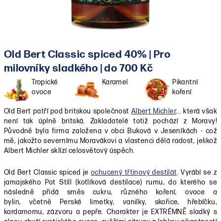
Old Bert Classic spiced 40% | Pro
milovníky sladkého | do 700 Kč
Tropické
Karamel
Pikantní
ovoce
koření
Old Bert patří pod britskou společnost
Albert Michler
... která však
není tak úplně britská. Zakladatelé totiž pochází z Moravy!
Původně byla firma založena v obci Buková v Jeseníkách - což
mě, jakožto severnímu Moravákovi a vlastenci dělá radost, jelikož
Albert Michler sklízí celosvětový úspěch.
Old Bert Classic spiced je
ochucený třtinový destilát
. Vyrábí se z
jamajského Pot Still (kotlíková destilace) rumu, do kterého se
následně přidá směs cukru, různého koření, ovoce a
bylin,
včetně
Perské limetky, vanilky, skořice, hřebíčku,
kardamomu, zázvoru a pepře. Charakter je EXTRÉMNĚ sladký s