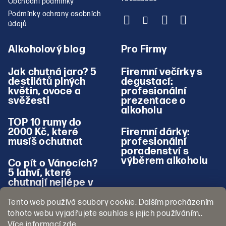
Obchodní podmínky
Podmínky ochrany osobních
údajů
Alkoholový blog
Pro Firmy
Jak chutná jaro? 5
Firemní večírky s
destilátů plných
degustací:
květin, ovoce a
profesionální
svěžesti
prezentace o
alkoholu
TOP 10 rumy do
2000 Kč, které
Firemní dárky:
musíš ochutnat
profesionální
poradenství s
výběrem alkoholu
Co pít o Vánocích?
5 lahví, které
chutnají nejlépe v
zimě
Tento web používá soubory cookie. Dalším procházením
tohoto webu vyjadřujete souhlas s jejich používáním..
Více informací
zde
.