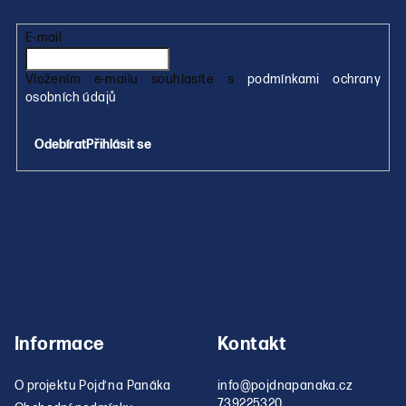
í
í
p
E-mail
r
v
Vložením e-mailu souhlasíte s
podmínkami ochrany
k
osobních údajů
y
v
Přihlásit se
ý
p
i
s
u
Informace
Kontakt
O projektu Pojď na Panáka
info
@
pojdnapanaka.cz
739225320