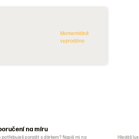
Momentálně
vyprodáno
oručení na míru
o potřebuješ poradit s dárkem? Napiš mi na
Hledáš lux