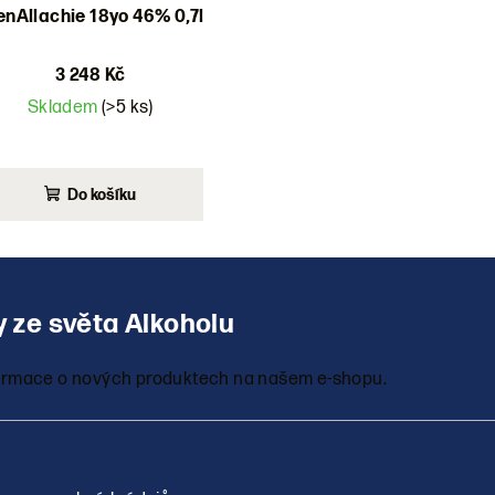
enAllachie 18yo 46% 0,7l
3 248 Kč
Skladem
(>5 ks)
Do košíku
nformace o nových produktech na našem e-shopu.