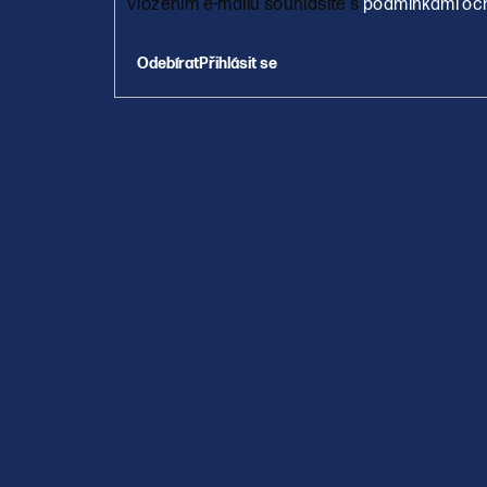
Vložením e-mailu souhlasíte s
podmínkami och
Přihlásit se