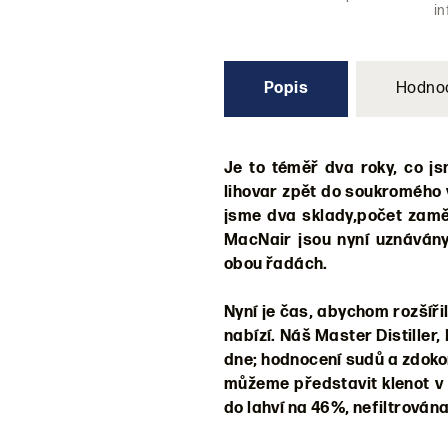
i
Popis
Hodno
Je to téměř dva roky, co js
lihovar zpět do soukromého v
jsme dva sklady,počet zamě
MacNair jsou nyní uznávány 
obou řadách.
Nyní je čas, abychom rozšířil
nabízí. Náš Master Distiller
dne; hodnocení sudů a zdokon
můžeme představit klenot v n
do lahví na 46%, nefiltrován