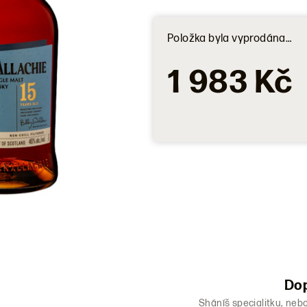
0,0
z
Položka byla vyprodána…
5
hvězdiček.
1 983 Kč
Dop
Sháníš specialitku, neb