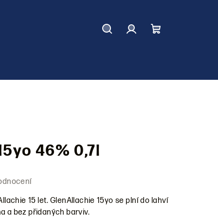
Hledat
Přihlášení
Nákupní
košík
15yo 46% 0,7l
odnocení
llachie 15 let. GlenAllachie 15yo se plní do lahví
a a bez přidaných barviv.