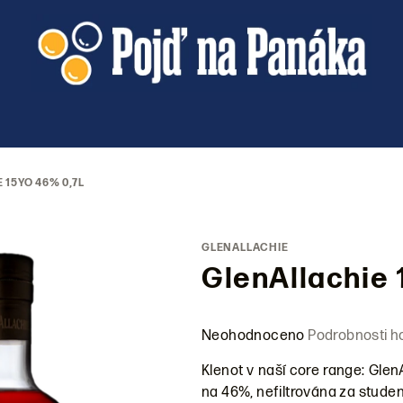
 15YO 46% 0,7L
GLENALLACHIE
GlenAllachie 
Průměrné
Neohodnoceno
Podrobnosti h
hodnocení
Klenot v naší core range: GlenA
produktu
na 46%, nefiltrována za studen
je