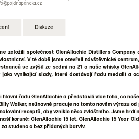
nfo@pojdnapanaka.cz
cení
Diskuze
me založili společnost GlenAllachie Distillers Company a
lastnictví. V té době jsme otevřeli návštěvnické centrum,
stnanců se zvýšil ze sedmi na 21 a naše whisky GlenAll
jako vynikající slady, které dostávají řadu medailí a o
i hlavní řadu GlenAllachie a představili více toho, co naš
, Billy Walker, neúnavně pracuje na tomto novém výrazu od
alování receptů, aby vzniklo něco zvláštního. Jsme hrdí n
aší koruně; GlenAllachie 15 let. GlenAllachie 15 Year Old
a za studena a bez přidaných barviv.