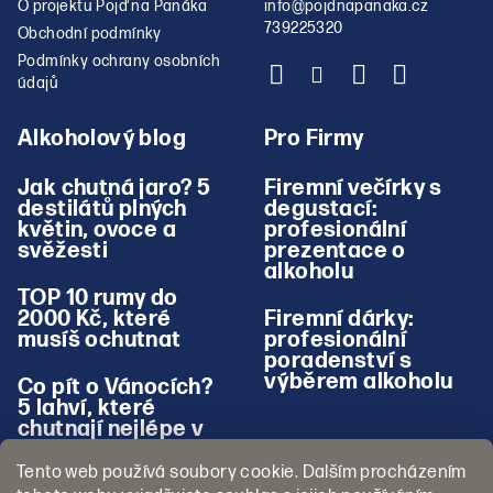
O projektu Pojď na Panáka
info
@
pojdnapanaka.cz
739225320
Obchodní podmínky
Podmínky ochrany osobních
údajů
Alkoholový blog
Pro Firmy
Jak chutná jaro? 5
Firemní večírky s
destilátů plných
degustací:
květin, ovoce a
profesionální
svěžesti
prezentace o
alkoholu
TOP 10 rumy do
2000 Kč, které
Firemní dárky:
musíš ochutnat
profesionální
poradenství s
výběrem alkoholu
Co pít o Vánocích?
5 lahví, které
chutnají nejlépe v
zimě
Tento web používá soubory cookie. Dalším procházením