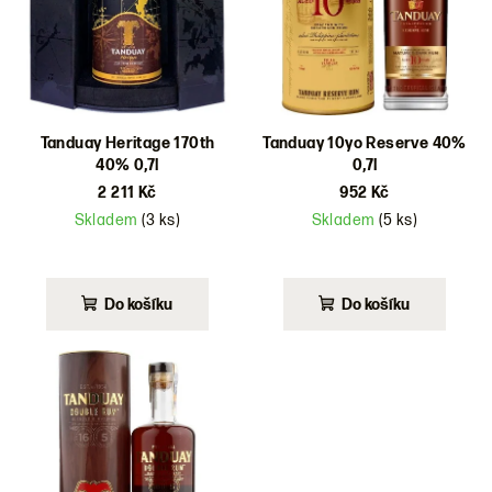
d
u
k
t
ů
Tanduay Heritage 170th
Tanduay 10yo Reserve 40%
40% 0,7l
0,7l
2 211 Kč
952 Kč
Skladem
(3 ks)
Skladem
(5 ks)
Do košíku
Do košíku