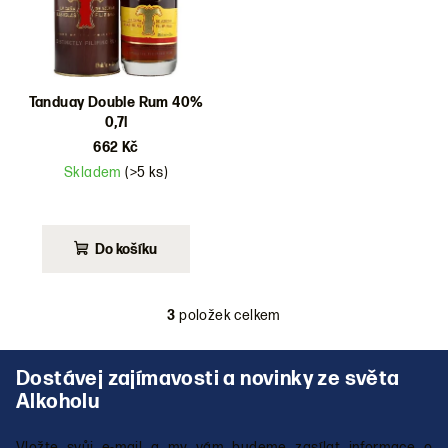
Tanduay Double Rum 40%
0,7l
662 Kč
Skladem
(>5 ks)
Do košíku
3
položek celkem
O
v
Z
l
á
á
p
d
a
a
Vložte svůj e-mail a my vám budeme zasílat informace o