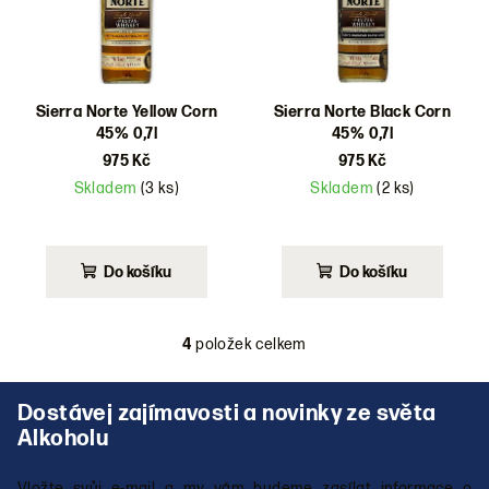
Sierra Norte Yellow Corn
Sierra Norte Black Corn
45% 0,7l
45% 0,7l
975 Kč
975 Kč
Skladem
(3 ks)
Skladem
(2 ks)
Do košíku
Do košíku
4
položek celkem
O
v
Z
l
á
á
p
d
a
a
Vložte svůj e-mail a my vám budeme zasílat informace o