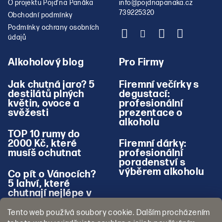
O projektu Pojď na Panáka
info
@
pojdnapanaka.cz
739225320
Obchodní podmínky
Podmínky ochrany osobních
údajů
Alkoholový blog
Pro Firmy
Jak chutná jaro? 5
Firemní večírky s
destilátů plných
degustací:
květin, ovoce a
profesionální
svěžesti
prezentace o
alkoholu
TOP 10 rumy do
2000 Kč, které
Firemní dárky:
musíš ochutnat
profesionální
poradenství s
výběrem alkoholu
Co pít o Vánocích?
5 lahví, které
chutnají nejlépe v
zimě
Tento web používá soubory cookie. Dalším procházením