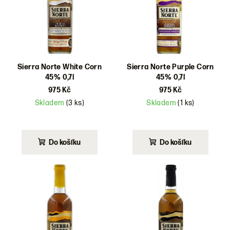
d
u
k
t
ů
Sierra Norte White Corn
Sierra Norte Purple Corn
45% 0,7l
45% 0,7l
975 Kč
975 Kč
Skladem
(3 ks)
Skladem
(1 ks)
Do košíku
Do košíku