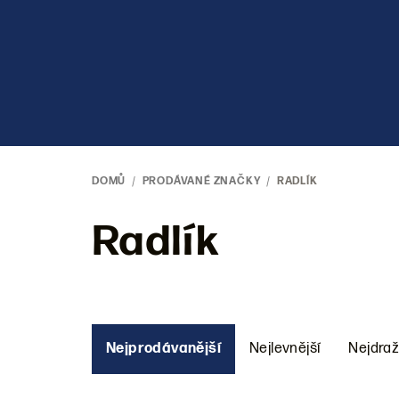
Přejít
na
obsah
DOMŮ
/
PRODÁVANÉ ZNAČKY
/
RADLÍK
Radlík
Ř
Nejprodávanější
Nejlevnější
Nejdraž
a
z