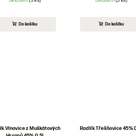
Skladem
(5 ks)
Skladem
(5 ks)
Do košíku
Do košíku
ík Vínovice z Muškátových
Radlík Třešňovice 45% 0
Hroznů 45% 0,5l