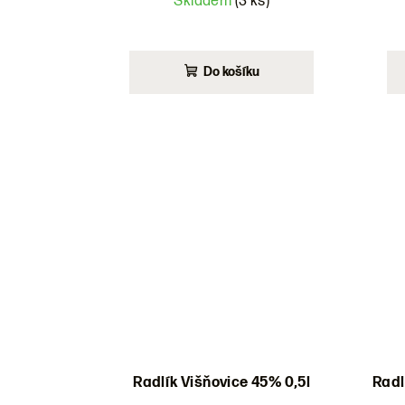
Skladem
(3 ks)
Do košíku
Radlík Višňovice 45% 0,5l
Radl