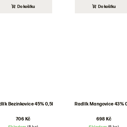
Do košíku
Do košíku
lík Bezinkovice 45% 0,5l
Radlík Mangovice 43% 0
706 Kč
698 Kč