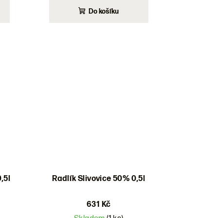
Do košíku
,5l
Radlík Slivovice 50% 0,5l
631 Kč