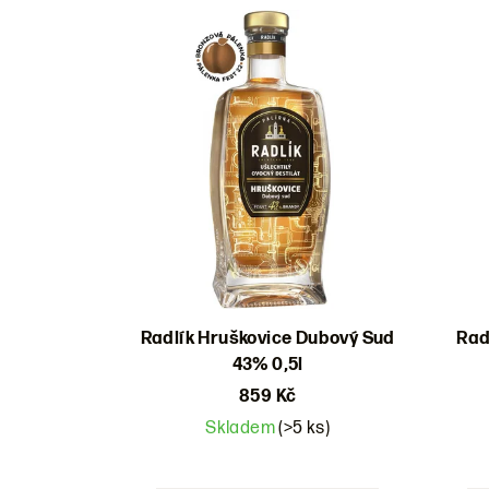
Výpis
e
produktů
n
í
p
r
o
d
u
Radlík Hruškovice Dubový Sud
Rad
k
43% 0,5l
t
859 Kč
Skladem
(>5 ks)
ů