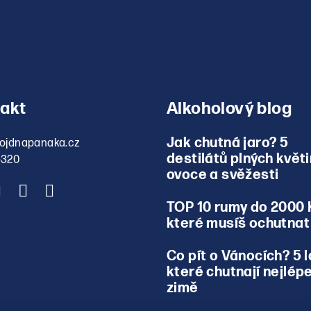
akt
Alkoholový blog
Jak chutná jaro? 5
ojdnapanaka.cz
destilátů plných květi
5320
ovoce a svěžesti
TOP 10 rumy do 2000 
které musíš ochutnat
Co pít o Vánocích? 5 l
které chutnají nejlépe
zimě