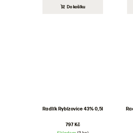
Do košíku
Radlík Rybízovice 43% 0,5l
Rad
797 Kč