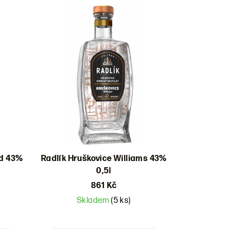
ud 43%
Radlík Hruškovice Williams 43%
0,5l
861 Kč
Skladem
(5 ks)