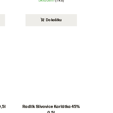
Skladem
(1 ks)
Do košíku
,5l
Radlík Slivovice Karlátka 45%
0,5l