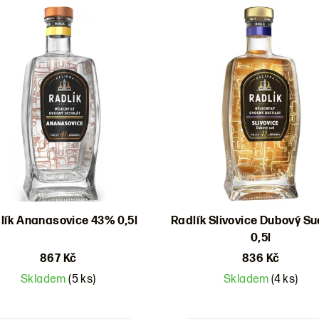
lík Ananasovice 43% 0,5l
Radlík Slivovice Dubový S
0,5l
867 Kč
836 Kč
Skladem
(5 ks)
Skladem
(4 ks)