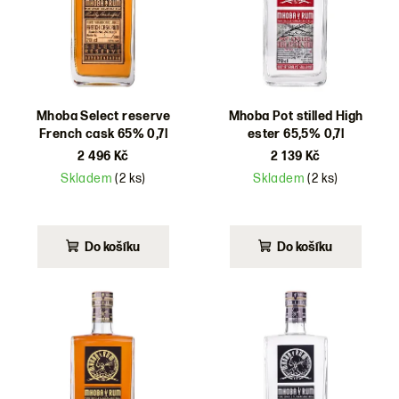
d
u
k
t
ů
Mhoba Select reserve
Mhoba Pot stilled High
French cask 65% 0,7l
ester 65,5% 0,7l
2 496 Kč
2 139 Kč
Skladem
(2 ks)
Skladem
(2 ks)
Do košíku
Do košíku