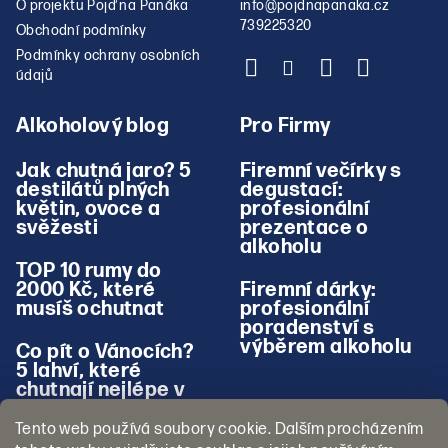
O projektu Pojď na Panáka
info
@
pojdnapanaka.cz
739225320
Obchodní podmínky
Podmínky ochrany osobních
údajů
Alkoholový blog
Pro Firmy
Jak chutná jaro? 5
Firemní večírky s
destilátů plných
degustací:
květin, ovoce a
profesionální
svěžesti
prezentace o
alkoholu
TOP 10 rumy do
2000 Kč, které
Firemní dárky:
musíš ochutnat
profesionální
poradenství s
výběrem alkoholu
Co pít o Vánocích?
5 lahví, které
chutnají nejlépe v
zimě
Tento web používá soubory cookie. Dalším procházením