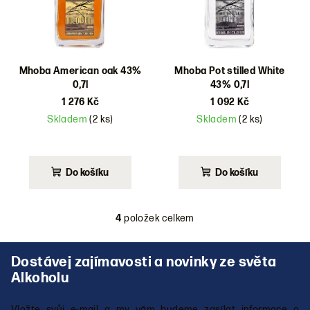
Mhoba American oak 43%
Mhoba Pot stilled White
0,7l
43% 0,7l
1 276 Kč
1 092 Kč
Skladem
(2 ks)
Skladem
(2 ks)
Do košíku
Do košíku
4
položek celkem
O
v
Z
l
á
á
p
d
a
a
Vložte svůj e-mail a my vám budeme zasílat informace o