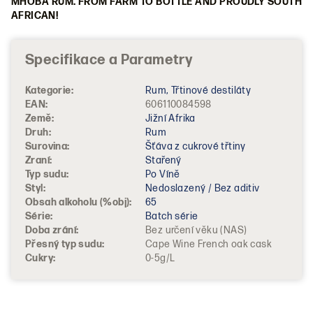
MHOBA RUM. FROM FARM TO BOTTLE AND PROUDLY SOUTH
AFRICAN!
Kategorie
:
Rum, Třtinové destiláty
EAN
:
606110084598
Země
:
Jižní Afrika
Druh
:
Rum
Surovina
:
Šťáva z cukrové třtiny
Zraní
:
Stařený
Typ sudu
:
Po Víně
Styl
:
Nedoslazený / Bez aditiv
Obsah alkoholu (%obj)
:
65
Série
:
Batch série
Doba zrání
:
Bez určení věku (NAS)
Přesný typ sudu
:
Cape Wine French oak cask
Cukry
:
0-5g/L