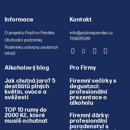
Informace
Kontakt
O projektu Pojď na Panáka
info
@
pojdnapanaka.cz
739225320
Obchodní podmínky
Podmínky ochrany osobních
údajů
Alkoholový blog
Pro Firmy
Jak chutná jaro? 5
Firemní večírky s
destilátů plných
degustací:
květin, ovoce a
profesionální
svěžesti
prezentace o
alkoholu
TOP 10 rumy do
2000 Kč, které
Firemní dárky:
musíš ochutnat
profesionální
poradenství s