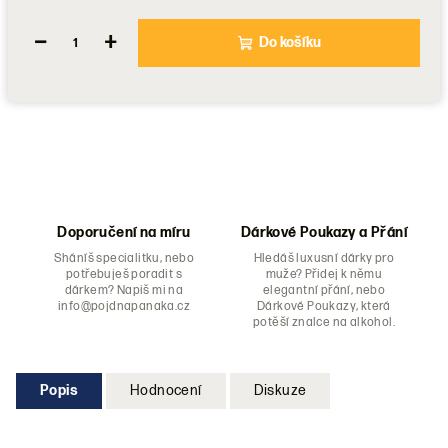
−
+
Do košíku
Doporučení na míru
Dárkové Poukazy a Přání
Sháníš specialitku, nebo
Hledáš luxusní dárky pro
potřebuješ poradit s
muže? Přidej k němu
dárkem? Napiš mi na
elegantní přání, nebo
info@pojdnapanaka.cz
Dárkové Poukazy, která
potěší znalce na alkohol.
Popis
Hodnocení
Diskuze