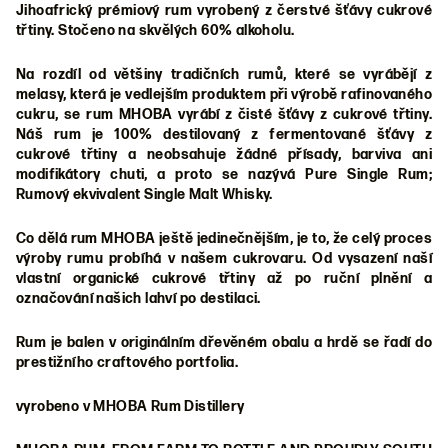
Jihoafrický prémiový rum vyrobený z čerstvé šťávy cukrové
třtiny. Stočeno na skvělých 60% alkoholu.
Na rozdíl od většiny tradičních rumů, které se vyrábějí z
melasy, která je vedlejším produktem při výrobě rafinovaného
cukru, se rum MHOBA vyrábí z čisté šťávy z cukrové třtiny.
Náš rum je 100% destilovaný z fermentované šťávy z
cukrové třtiny a neobsahuje žádné přísady, barviva ani
modifikátory chuti, a proto se nazývá Pure Single Rum;
Rumový ekvivalent Single Malt Whisky.
Co dělá rum MHOBA ještě jedinečnějším, je to, že celý proces
výroby rumu probíhá v našem cukrovaru. Od vysazení naší
vlastní organické cukrové třtiny až po ruční plnění a
označování našich lahví po destilaci.
Rum je balen v originálním dřevěném obalu a hrdě se řadí do
prestižního craftového portfolia.
vyrobeno v MHOBA Rum Distillery