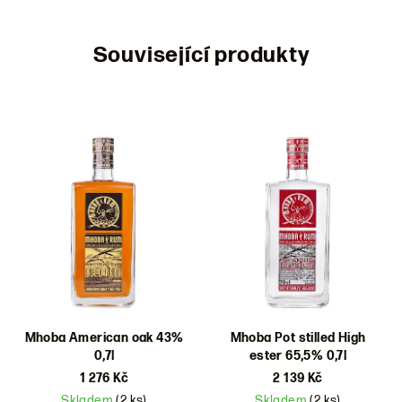
Související produkty
Mhoba American oak 43%
Mhoba Pot stilled High
0,7l
ester 65,5% 0,7l
1 276 Kč
2 139 Kč
Skladem
(2 ks)
Skladem
(2 ks)