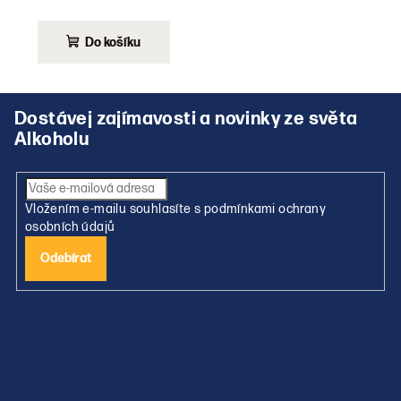
Do košíku
Z
á
p
a
t
Vložením e-mailu souhlasíte s
podmínkami ochrany
í
osobních údajů
Přihlásit
se