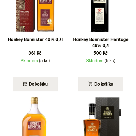
d
u
k
t
ů
Hankey Bannister 40% 0,7l
Hankey Bannister Heritage
46% 0,7l
361 Kč
500 Kč
Skladem
(5 ks)
Skladem
(5 ks)
Do košíku
Do košíku