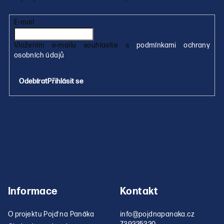
t
í
í
p
E-mail
r
v
Vložením e-mailu souhlasíte s
podmínkami ochrany
k
osobních údajů
y
v
Přihlásit se
ý
p
i
s
u
Informace
Kontakt
O projektu Pojď na Panáka
info
@
pojdnapanaka.cz