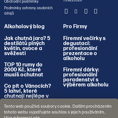
739225320
Obchodní podmínky
Podmínky ochrany osobních
údajů
Alkoholový blog
Pro Firmy
Jak chutná jaro? 5
Firemní večírky s
destilátů plných
degustací:
květin, ovoce a
profesionální
svěžesti
prezentace o
alkoholu
TOP 10 rumy do
2000 Kč, které
Firemní dárky:
musíš ochutnat
profesionální
poradenství s
výběrem alkoholu
Co pít o Vánocích?
5 lahví, které
chutnají nejlépe v
zimě
Tento web používá soubory cookie. Dalším procházením
tohoto webu vyjadřujete souhlas s jejich používáním..