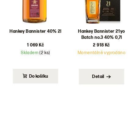
Hankey Bannister 40% 2l
Hankey Bannister 21yo
Batch no.3 40% 0,7l
1 069 Kč
2 918 Kč
Skladem
(2 ks)
Momentálně vyprodáno
Do košíku
Detail