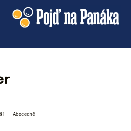
er
ší
Abecedně