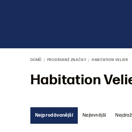
Přejít
na
obsah
DOMŮ
/
PRODÁVANÉ ZNAČKY
/
HABITATION VELIER
Habitation Veli
Ř
Nejprodávanější
Nejlevnější
Nejdraž
a
z