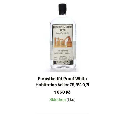
Výpis
e
produktů
n
í
p
r
o
d
u
Forsyths 151 Proof White
k
Habitation Velier 75,5% 0,7l
t
1 860 Kč
Skladem
(1 ks)
ů