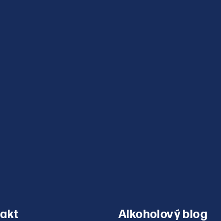
v
ý
p
i
s
u
akt
Alkoholový blog