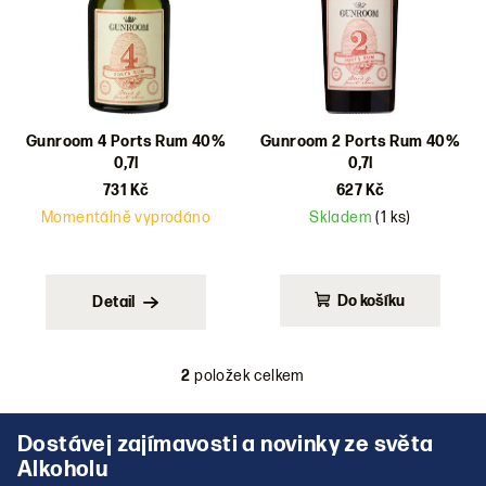
d
u
k
t
ů
Gunroom 4 Ports Rum 40%
Gunroom 2 Ports Rum 40%
0,7l
0,7l
731 Kč
627 Kč
Momentálně vyprodáno
Skladem
(1 ks)
Do košíku
Detail
2
položek celkem
O
v
Z
l
á
á