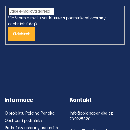
p
d
a
a
c
t
Vložením e-mailu souhlasíte s
podmínkami ochrany
í
í
osobních údajů
p
r
Přihlásit
se
v
k
y
v
ý
p
i
s
u
Informace
Kontakt
O projektu Pojď na Panáka
info
@
pojdnapanaka.cz
739225320
Obchodní podmínky
Podmínky ochrany osobních