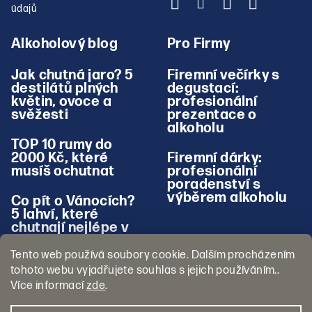
údajů
Alkoholový blog
Pro Firmy
Jak chutná jaro? 5
Firemní večírky s
destilátů plných
degustací:
květin, ovoce a
profesionální
svěžesti
prezentace o
alkoholu
TOP 10 rumy do
2000 Kč, které
Firemní dárky:
musíš ochutnat
profesionální
poradenství s
výběrem alkoholu
Co pít o Vánocích?
5 lahví, které
chutnají nejlépe v
zimě
Tento web používá soubory cookie. Dalším procházením
tohoto webu vyjadřujete souhlas s jejich používáním..
Více informací
zde
.