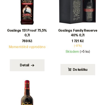
d
u
k
t
ů
Goslings 151 Proof 75,5%
Goslings Family Reserve
0,7l
40% 0,7l
769 Kč
1 721 Kč
(–8 %)
Momentálně vyprodáno
Skladem
(>5 ks)
Detail
Do košíku