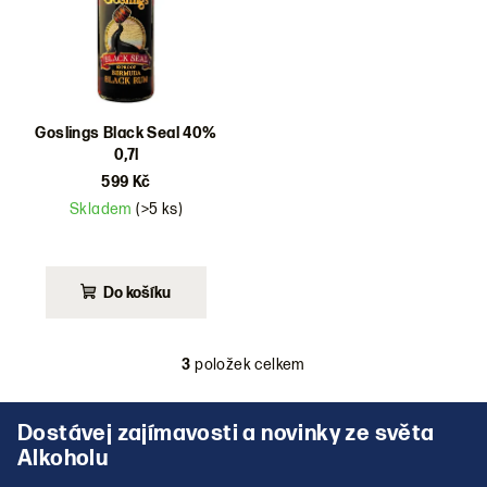
Goslings Black Seal 40%
0,7l
599 Kč
Skladem
(>5 ks)
Do košíku
3
položek celkem
O
v
Z
l
á
á
p
d