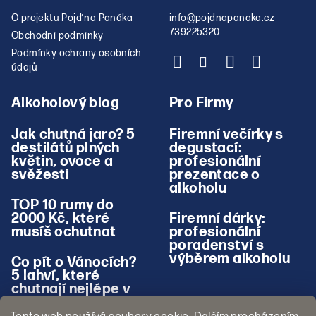
O projektu Pojď na Panáka
info
@
pojdnapanaka.cz
739225320
Obchodní podmínky
Podmínky ochrany osobních
údajů
Alkoholový blog
Pro Firmy
Jak chutná jaro? 5
Firemní večírky s
destilátů plných
degustací:
květin, ovoce a
profesionální
svěžesti
prezentace o
alkoholu
TOP 10 rumy do
2000 Kč, které
Firemní dárky:
musíš ochutnat
profesionální
poradenství s
výběrem alkoholu
Co pít o Vánocích?
5 lahví, které
chutnají nejlépe v
zimě