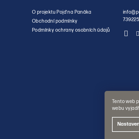
O projektu Pojď na Panáka
info
@
p
73922
Obchodní podmínky
Podmínky ochrany osobních údajů
Tento web p
webu vyjadř
Nastaven