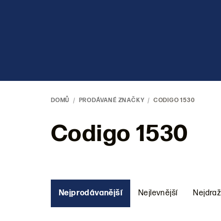
Přejít
na
obsah
DOMŮ
/
PRODÁVANÉ ZNAČKY
/
CODIGO 1530
Codigo 1530
Ř
Nejprodávanější
Nejlevnější
Nejdraž
a
z