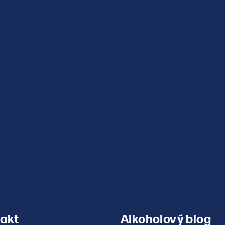
v
ý
p
i
s
u
akt
Alkoholový blog