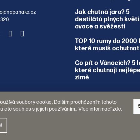
Jak chutná jaro? 5
ojdnapanaka.cz
destilátů plných květi
5320
ovoce a svěžesti
TOP 10 rumy do 2000 
které musíš ochutnat
Co pít o Vánocích? 5 l
které chutnají nejlépe
zimě
oužívá soubory cookie. Dalším procházením tohoto
ujete souhlas s jejich používáním.. Více informací
zde
.
í
Copyright 2026
P