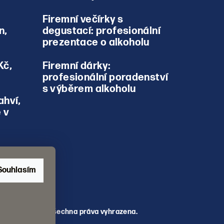
Firemní večírky s
n,
degustací: profesionální
prezentace o alkoholu
Kč,
Firemní dárky:
profesionální poradenství
s výběrem alkoholu
ahví,
 v
Souhlasím
ojď na Panáka
. Všechna práva vyhrazena.