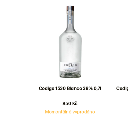
Výpis
e
produktů
n
í
p
r
o
d
u
Codigo 1530 Blanco 38% 0,7l
Codi
k
t
850 Kč
Momentálně vyprodáno
ů