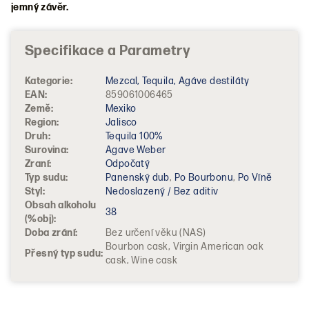
jemný závěr.
Kategorie
:
Mezcal, Tequila, Agáve destiláty
EAN
:
859061006465
Země
:
Mexiko
Region
:
Jalisco
Druh
:
Tequila 100%
Surovina
:
Agave Weber
Zraní
:
Odpočatý
Typ sudu
:
Panenský dub
,
Po Bourbonu
,
Po Víně
Styl
:
Nedoslazený / Bez aditiv
Obsah alkoholu
38
(%obj)
:
Doba zrání
:
Bez určení věku (NAS)
Bourbon cask, Virgin American oak
Přesný typ sudu
:
cask, Wine cask