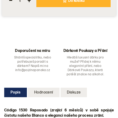
−
+
Do košíku
Doporučení na míru
Dárkové Poukazy a Přání
Sháníš specialitku, nebo
Hledáš luxusní dárky pro
potřebuješ poradit s
muže? Přidej k němu
dárkem? Napiš mi na
elegantní přání, nebo
info@pojdnapanaka.cz
Dárkové Poukazy, která
potěší znalce na alkohol.
Popis
Hodnocení
Diskuze
Código 1530 Reposado (zrající 6 měsíců) v sobě spojuje
čistotu našeho Blanco a eleganci našeho procesu zrání.