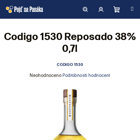
Přejít
na
obsah
Nákupní
Hledat
Přihlášení
Codigo 1530 Reposado 38%
košík
0,7l
CODIGO 1530
Průměrné
Neohodnoceno
Podrobnosti hodnocení
hodnocení
produktu
je
0,0
z
5
hvězdiček.