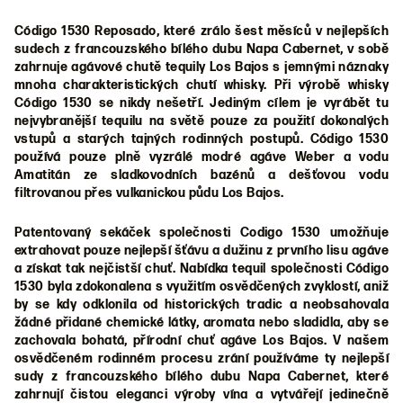
Código 1530 Reposado, které zrálo šest měsíců v nejlepších
sudech z francouzského bílého dubu Napa Cabernet, v sobě
zahrnuje agávové chutě tequily Los Bajos s jemnými náznaky
mnoha charakteristických chutí whisky. Při výrobě whisky
Código 1530 se nikdy nešetří. Jediným cílem je vyrábět tu
nejvybranější tequilu na světě pouze za použití dokonalých
vstupů a starých tajných rodinných postupů. Código 1530
používá pouze plně vyzrálé modré agáve Weber a vodu
Amatitán ze sladkovodních bazénů a dešťovou vodu
filtrovanou přes vulkanickou půdu Los Bajos.
Patentovaný sekáček společnosti Codigo 1530 umožňuje
extrahovat pouze nejlepší šťávu a dužinu z prvního lisu agáve
a získat tak nejčistší chuť. Nabídka tequil společnosti Código
1530 byla zdokonalena s využitím osvědčených zvyklostí, aniž
by se kdy odklonila od historických tradic a neobsahovala
žádné přidané chemické látky, aromata nebo sladidla, aby se
zachovala bohatá, přírodní chuť agáve Los Bajos. V našem
osvědčeném rodinném procesu zrání používáme ty nejlepší
sudy z francouzského bílého dubu Napa Cabernet, které
zahrnují čistou eleganci výroby vína a vytvářejí jedinečně