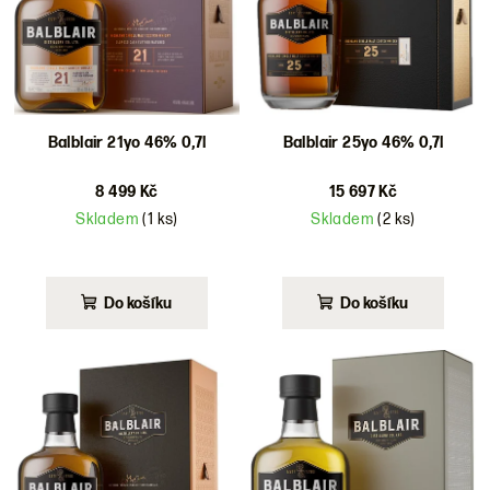
d
u
k
t
ů
Balblair 21yo 46% 0,7l
Balblair 25yo 46% 0,7l
8 499 Kč
15 697 Kč
Skladem
(1 ks)
Skladem
(2 ks)
Do košíku
Do košíku