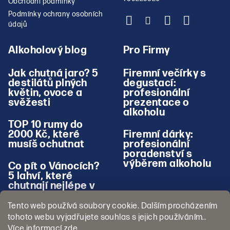
Obchodní podmínky
Podmínky ochrany osobních
údajů
Alkoholový blog
Pro Firmy
Jak chutná jaro? 5
Firemní večírky s
destilátů plných
degustací:
květin, ovoce a
profesionální
svěžesti
prezentace o
alkoholu
TOP 10 rumy do
2000 Kč, které
Firemní dárky:
musíš ochutnat
profesionální
poradenství s
výběrem alkoholu
Co pít o Vánocích?
5 lahví, které
chutnají nejlépe v
zimě
Tento web používá soubory cookie. Dalším procházením
tohoto webu vyjadřujete souhlas s jejich používáním..
Více informací
zde
.