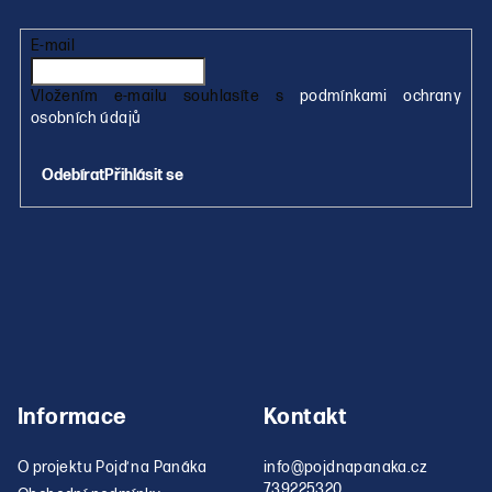
í
í
p
E-mail
r
v
Vložením e-mailu souhlasíte s
podmínkami ochrany
k
osobních údajů
y
v
Přihlásit se
ý
p
i
s
u
Informace
Kontakt
O projektu Pojď na Panáka
info
@
pojdnapanaka.cz
739225320