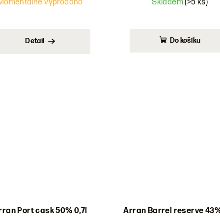
Momentálně vyprodáno
Skladem
(>5 ks)
Do košíku
Detail
rran Port cask 50% 0,7l
Arran Barrel reserve 43%