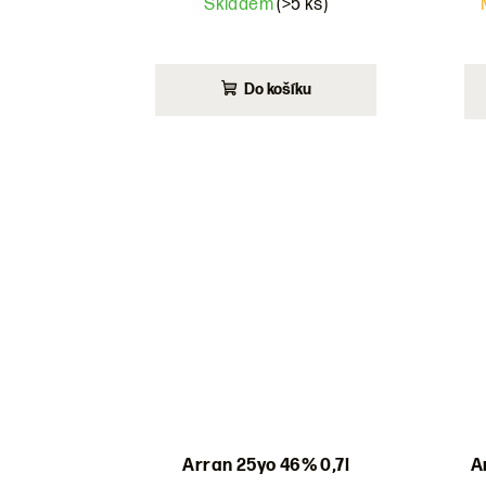
Skladem
(>5 ks)
Do košíku
Arran 25yo 46% 0,7l
A