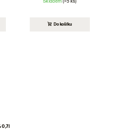
Skladem
(>5 ks)
Do košíku
 0,7l