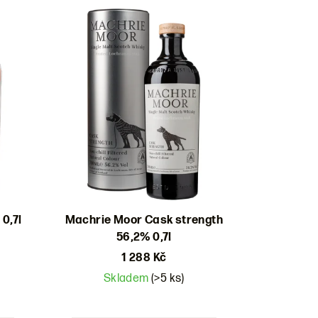
0,7l
Machrie Moor Cask strength
56,2% 0,7l
1 288 Kč
Skladem
(>5 ks)