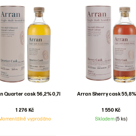
n Quarter cask 56,2% 0,7l
Arran Sherry cask 55,8% 
1 276 Kč
1 550 Kč
Momentálně vyprodáno
Skladem
(5 ks)