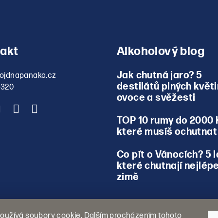
akt
Alkoholový blog
Jak chutná jaro? 5
ojdnapanaka.cz
destilátů plných květi
5320
ovoce a svěžesti
TOP 10 rumy do 2000 
které musíš ochutnat
Co pít o Vánocích? 5 l
které chutnají nejlépe
zimě
oužívá soubory cookie. Dalším procházením tohoto