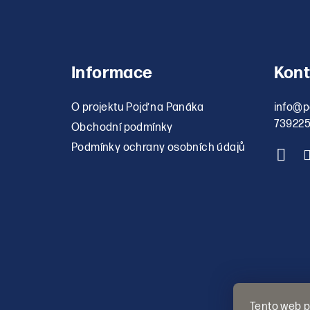
Informace
Kont
O projektu Pojď na Panáka
info
@
p
73922
Obchodní podmínky
Podmínky ochrany osobních údajů
Tento web p