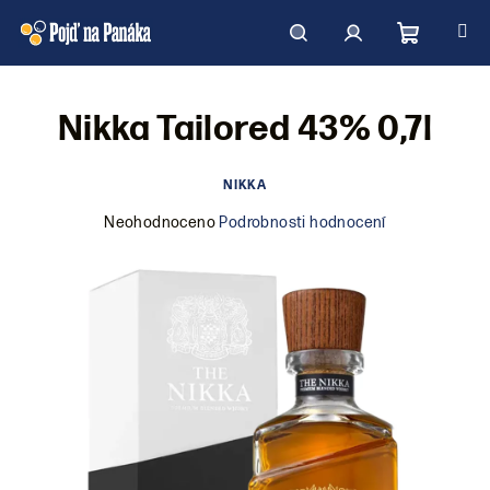
Přejít
na
obsah
Nákupní
Hledat
Přihlášení
Nikka Tailored 43% 0,7l
košík
NIKKA
Průměrné
Neohodnoceno
Podrobnosti hodnocení
hodnocení
produktu
je
0,0
z
5
hvězdiček.