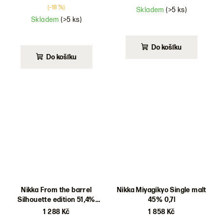
(–18 %)
Skladem
(>5 ks)
Skladem
(>5 ks)
Do košíku
Do košíku
Nikka From the barrel
Nikka Miyagikyo Single malt
Silhouette edition 51,4%
45% 0,7l
0,5l
1 288 Kč
1 858 Kč