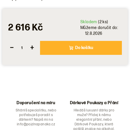
Skladem
(2 ks)
2 616 Kč
Můžeme doručit do:
12.8.2026
−
+
Do košíku
Doporučení na míru
Dárkové Poukazy a Přání
Sháníš specialitku, nebo
Hledáš luxusní dárky pro
potřebuješ poradit s
muže? Přidej k němu
dárkem? Napiš mi na
elegantní přání, nebo
info@pojdnapanaka.cz
Dárkové Poukazy, která
potěší znalce na alkohol.