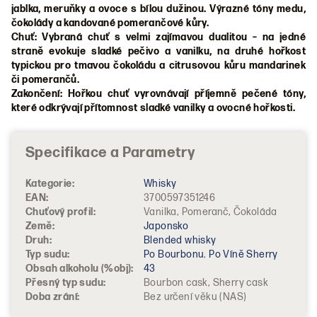
jablka, meruňky a ovoce s bílou dužinou. Výrazné tóny medu,
čokolády a kandované pomerančové kůry.
Chuť: Vybraná chuť s velmi zajímavou dualitou – na jedné
straně evokuje sladké pečivo a vanilku, na druhé hořkost
typickou pro tmavou čokoládu a citrusovou kůru mandarinek
či pomerančů.
Zakončení: Hořkou chuť vyrovnávají příjemně pečené tóny,
které odkrývají přítomnost sladké vanilky a ovocné hořkosti.
Kategorie
:
Whisky
EAN
:
3700597351246
Chuťový profil
:
Vanilka, Pomeranč, Čokoláda
Země
:
Japonsko
Druh
:
Blended whisky
Typ sudu
:
Po Bourbonu
,
Po Víně Sherry
Obsah alkoholu (%obj)
:
43
Přesný typ sudu
:
Bourbon cask, Sherry cask
Doba zrání
:
Bez určení věku (NAS)