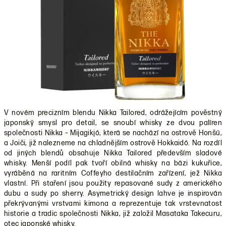
V novém precizním blendu Nikka Tailored, odrážejícím pověstný
japonský smysl pro detail, se snoubí whisky ze dvou palíren
společnosti Nikka – Mijagikjó, která se nachází na ostrově Honšú,
a Joiči, již nalezneme na chladnějším ostrově Hokkaidó. Na rozdíl
od jiných blendů obsahuje Nikka Tailored především sladové
whisky. Menší podíl pak tvoří obilná whisky na bázi kukuřice,
vyráběná na raritním Coffeyho destilačním zařízení, jež Nikka
vlastní. Při staření jsou použity repasované sudy z amerického
dubu a sudy po sherry. Asymetrický design lahve je inspirován
překrývanými vrstvami kimona a reprezentuje tak vrstevnatost
historie a tradic společnosti Nikka, již založil Masataka Takecuru,
otec japonské whisky.