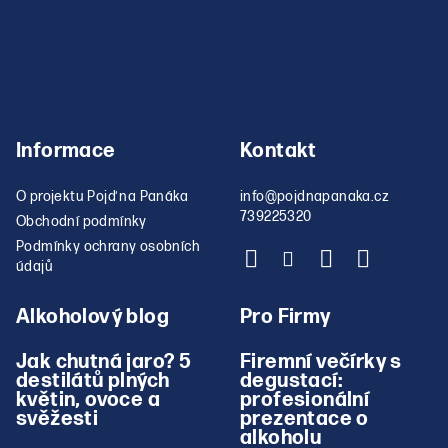
Informace
Kontakt
O projektu Pojď na Panáka
info
@
pojdnapanaka.cz
739225320
Obchodní podmínky
Podmínky ochrany osobních
údajů
Alkoholový blog
Pro Firmy
Jak chutná jaro? 5
Firemní večírky s
destilátů plných
degustací:
květin, ovoce a
profesionální
svěžesti
prezentace o
alkoholu