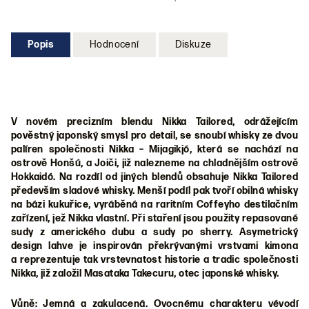
Popis
Hodnocení
Diskuze
V novém precizním blendu Nikka Tailored, odrážejícím
pověstný japonský smysl pro detail, se snoubí whisky ze dvou
palíren společnosti Nikka – Mijagikjó, která se nachází na
ostrově Honšú, a Joiči, již nalezneme na chladnějším ostrově
Hokkaidó. Na rozdíl od jiných blendů obsahuje Nikka Tailored
především sladové whisky. Menší podíl pak tvoří obilná whisky
na bázi kukuřice, vyráběná na raritním Coffeyho destilačním
zařízení, jež Nikka vlastní. Při staření jsou použity repasované
sudy z amerického dubu a sudy po sherry. Asymetrický
design lahve je inspirován překrývanými vrstvami kimona
a reprezentuje tak vrstevnatost historie a tradic společnosti
Nikka, již založil Masataka Takecuru, otec japonské whisky.
Vůně: Jemná a zakulacená. Ovocnému charakteru vévodí