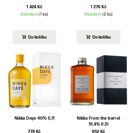
1 424 Kč
1 276 Kč
Skladem
(1 ks)
Skladem
(2 ks)
Do košíku
Do košíku
Nikka Days 40% 0,7l
Nikka From the barrel
51,4% 0,5l
778 Kč
952 Kč