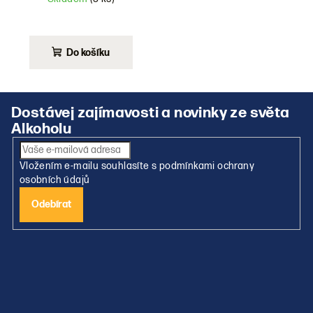
Do košíku
Z
á
p
a
Vložením e-mailu souhlasíte s
podmínkami ochrany
t
osobních údajů
í
Přihlásit
se