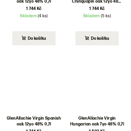
oak 12yo 48% 0,7l
Chinquapin oak 12yo 48%
0,7l
1 744 Kč
1 744 Kč
Skladem
(4 ks)
Skladem
(5 ks)
Do košíku
Do košíku
GlenAllachie Virgin Spanish
GlenAllachie Virgin
oak 12yo 48% 0,7l
Hungarian oak 7yo 48% 0,7l