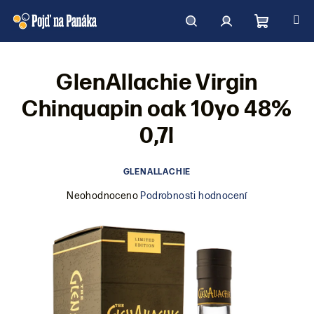
Přejít
na
obsah
Nákupní
Hledat
Přihlášení
GlenAllachie Virgin
košík
Chinquapin oak 10yo 48%
0,7l
GLENALLACHIE
Průměrné
Neohodnoceno
Podrobnosti hodnocení
hodnocení
produktu
je
0,0
z
5
hvězdiček.