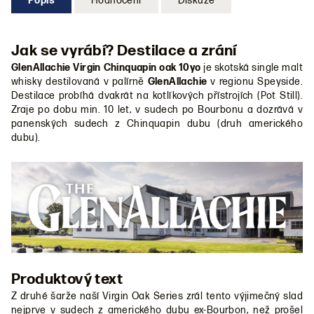
Popis
Hodnocení
Diskuze
Jak se vyrábí? Destilace a zrání
GlenAllachie Virgin Chinquapin oak
10yo
je skotská single malt
whisky destilovaná v palírně
GlenAllachie
v regionu Speyside.
Destilace probíhá dvakrát na kotlíkových přístrojích (Pot Still).
Zraje po dobu min. 10 let, v sudech po Bourbonu a dozrává v
panenských sudech z Chinquapin dubu (druh amerického
dubu).
Produktový text
Z druhé šarže naší Virgin Oak Series zrál tento výjimečný slad
nejprve v sudech z amerického dubu ex-Bourbon, než prošel