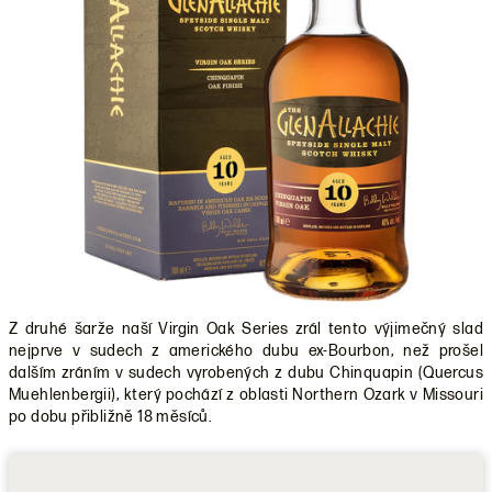
Z druhé šarže naší Virgin Oak Series zrál tento výjimečný slad
nejprve v sudech z amerického dubu ex-Bourbon, než prošel
dalším zráním v sudech vyrobených z dubu Chinquapin (Quercus
Muehlenbergii), který pochází z oblasti Northern Ozark v Missouri
po dobu přibližně 18 měsíců.