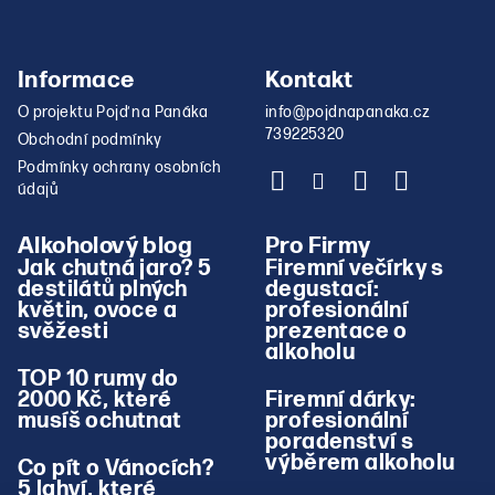
Informace
Kontakt
O projektu Pojď na Panáka
info
@
pojdnapanaka.cz
739225320
Obchodní podmínky
Podmínky ochrany osobních
údajů
Alkoholový blog
Pro Firmy
Jak chutná jaro? 5
Firemní večírky s
destilátů plných
degustací:
květin, ovoce a
profesionální
svěžesti
prezentace o
alkoholu
TOP 10 rumy do
2000 Kč, které
Firemní dárky:
musíš ochutnat
profesionální
poradenství s
výběrem alkoholu
Co pít o Vánocích?
5 lahví, které