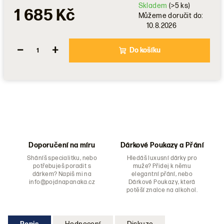
Skladem
(>5 ks)
1 685 Kč
Můžeme doručit do:
10.8.2026
−
+
Do košíku
Doporučení na míru
Dárkové Poukazy a Přání
Sháníš specialitku, nebo
Hledáš luxusní dárky pro
potřebuješ poradit s
muže? Přidej k němu
dárkem? Napiš mi na
elegantní přání, nebo
info@pojdnapanaka.cz
Dárkové Poukazy, která
potěší znalce na alkohol.