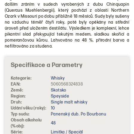
dalším zráním v sudech vyrobených z dubu Chinquapin
(Quercus Muehlenbergii), který pochází z oblasti Northern
Ozark v Missouri po dobu přibližně 18 měsíců. Sudy byly sušeny
na vzduchu téměř čtyři roky, poté byly opékány na střední
úroveň před uložením destilátu. Výsledkem je komplexní, lehce
pikantní slad překypující tekutým medem, sladkou skořicí a
pomerančovou kůrou. Lahvováno na 48 %, přírodní barva a
nefiltrováno za studena.
Kategorie
:
Whisky
EAN
:
5060568324838
Země
:
Skotsko
Region
:
Speyside
Druh
:
Single malt whisky
Udání věku (roky)
:
10
Typ sudu
:
Panenský dub
,
Po Bourbonu
Obsah alkoholu
48
(%obj)
:
Série
:
Limitka / Speciál