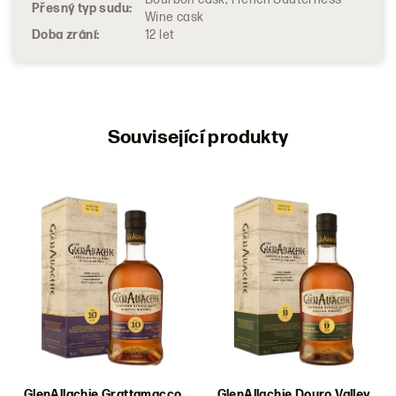
Přesný typ sudu
:
Wine cask
Doba zrání
:
12 let
Související produkty
GlenAllachie Grattamacco
GlenAllachie Douro Valley