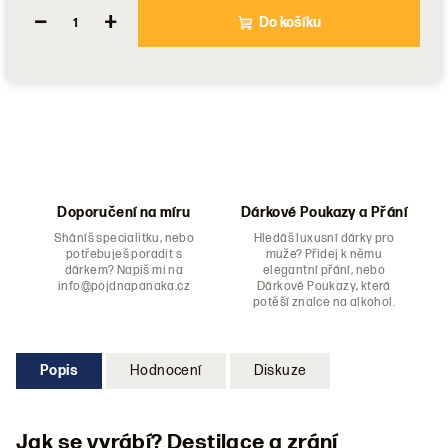
−
+
Do košíku
Doporučení na míru
Dárkové Poukazy a Přání
Sháníš specialitku, nebo
Hledáš luxusní dárky pro
potřebuješ poradit s
muže? Přidej k němu
dárkem? Napiš mi na
elegantní přání, nebo
info@pojdnapanaka.cz
Dárkové Poukazy, která
potěší znalce na alkohol.
Popis
Hodnocení
Diskuze
Jak se vyrábí? Destilace a zrání