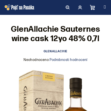
Přejít
na
obsah
Nákupní
Hledat
Přihlášení
GlenAllachie Sauternes
košík
wine cask 12yo 48% 0,7l
GLENALLACHIE
Průměrné
Neohodnoceno
Podrobnosti hodnocení
hodnocení
produktu
je
0,0
z
5
hvězdiček.