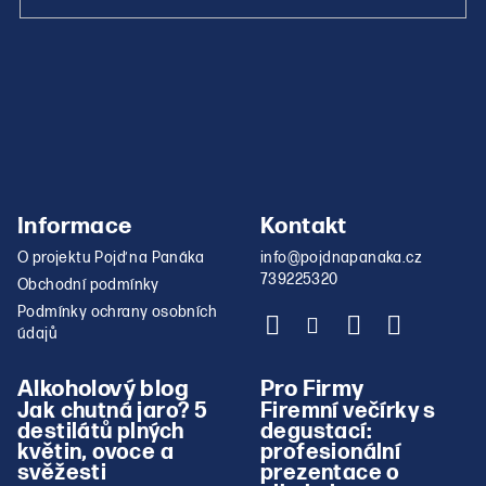
Informace
Kontakt
O projektu Pojď na Panáka
info
@
pojdnapanaka.cz
739225320
Obchodní podmínky
Podmínky ochrany osobních
údajů
Alkoholový blog
Pro Firmy
Jak chutná jaro? 5
Firemní večírky s
destilátů plných
degustací:
květin, ovoce a
profesionální
svěžesti
prezentace o