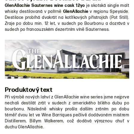
GlenAllachie Sauternes wine cask 12yo
je skotská single malt
whisky destilovaná v palírně
GlenAllachie
v regionu Speyside.
Destilace probíhá dvakrát na kotlíkových přístrojích (Pot Still).
Zraje po dobu min. 12 let, v sudech po Bourbonu a dozrává v
sudech po francouzském dezertním víně Sauterness.
Produktový text
Při výrobě nových lahví z GlenAllachie wine series jsme nejprve
nechali destilát zrát v sudech z amerického bílého dubu po
bourbonu. Následně whisky prošla dalším zráním po dobu
téměř dvou let ve Wine Barriques pečlivě dodávaném mistrem
Distillerem, Billym Walkerem, což dodává výraznou chuť v
duchu GlenAllachie.