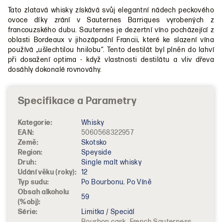
Tato zlatavá whisky získává svůj elegantní nádech peckového
ovoce díky zrání v Sauternes Barriques vyrobených z
francouzského dubu. Sauternes je dezertní víno pocházející z
oblasti Bordeaux v jihozápadní Francii, které ke slazení vína
používá „ušlechtilou hnilobu“. Tento destilát byl plněn do lahví
při dosažení optima - když vlastnosti destilátu a vliv dřeva
dosáhly dokonalé rovnováhy.
Kategorie
:
Whisky
EAN
:
5060568322957
Země
:
Skotsko
Region
:
Speyside
Druh
:
Single malt whisky
Udání věku (roky)
:
12
Typ sudu
:
Po Bourbonu
,
Po Víně
Obsah alkoholu
59
(%obj)
:
Série
:
Limitka / Speciál
Bourbon cask, French Sauterness