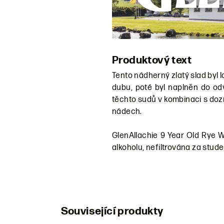
Produktový text
Tento nádherný zlatý slad byl 
dubu, poté byl naplněn do o
těchto sudů v kombinaci s doz
nádech.
GlenAllachie 9 Year Old Rye Wo
alkoholu, nefiltrována za stud
Související produkty