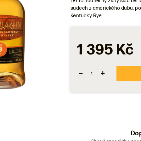
Tento nádherný zlatý slad byl 
produktu
sudech z amerického dubu, po
je
Kentucky Rye.
0,0
z
5
hvězdiček.
1 395 Kč
−
+
Dop