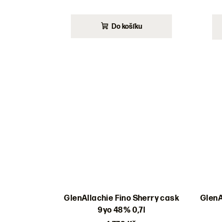
Do košíku
GlenAllachie Fino Sherry cask
GlenA
9yo 48% 0,7l