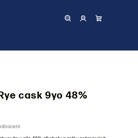
Hledat
Přihlášení
Nákupní
košík
 Rye cask 9yo 48%
odnocení