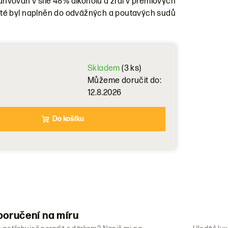
lahvován v síle 48% alkoholu a zrál v prémiových
té byl naplněn do odvážných a poutavých sudů
Skladem
(3 ks)
Můžeme doručit do:
12.8.2026
Do košíku
oručení na míru