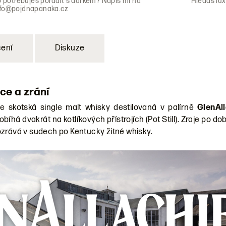
o potřebuješ poradit s dárkem? Napiš mi na
Hledáš lux
nfo@pojdnapanaka.cz
ení
Diskuze
ce a zrání
e skotská single malt whisky destilovaná v palírně
GlenAl
bíhá dvakrát na kotlíkových přístrojích (Pot Still). Zraje po do
ozrává v sudech po Kentucky žitné whisky.