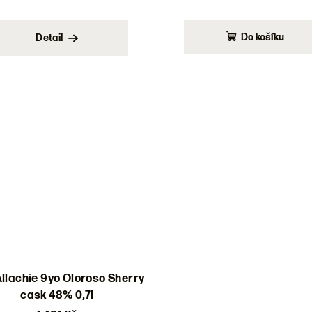
Do košíku
Detail
llachie 9yo Oloroso Sherry
cask 48% 0,7l