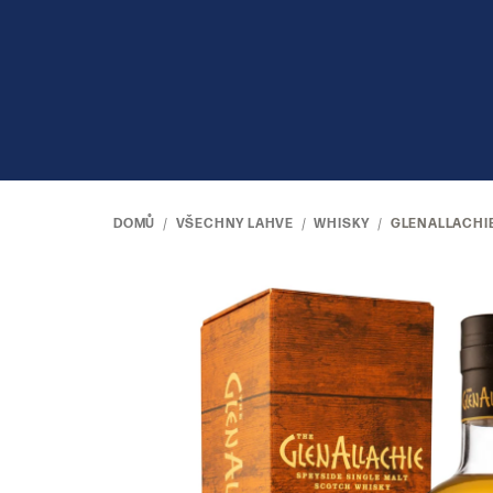
Přejít
na
obsah
DOMŮ
/
VŠECHNY LAHVE
/
WHISKY
/
GLENALLACHIE