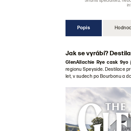
Sháníš specialitku, neb
i
Popis
Hodnoc
Jak se vyrábí? Destila
GlenAllachie Rye cask 9yo
j
regionu Speyside. Destilace pro
let, v sudech po Bourbonu a d