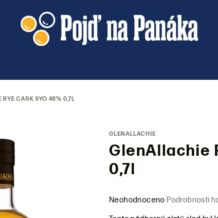
 RYE CASK 9YO 48% 0,7L
GLENALLACHIE
GlenAllachie
0,7l
Průměrné
Neohodnoceno
Podrobnosti h
hodnocení