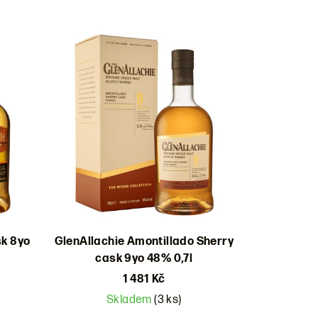
sk 8yo
GlenAllachie Amontillado Sherry
cask 9yo 48% 0,7l
1 481 Kč
Skladem
(3 ks)