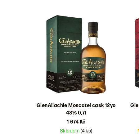
GlenAllachie Moscatel cask 12yo
Gle
48% 0,7l
1 674 Kč
Skladem
(4 ks)