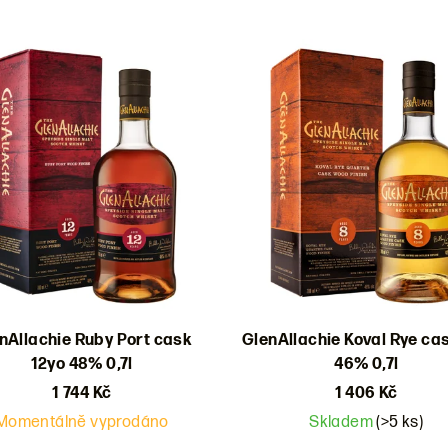
nAllachie Ruby Port cask
GlenAllachie Koval Rye ca
12yo 48% 0,7l
46% 0,7l
1 744 Kč
1 406 Kč
Momentálně vyprodáno
Skladem
(>5 ks)