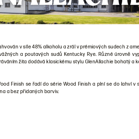
lahvován v síle 48% alkoholu a zrál v prémiových sudech z am
dvážných a poutavých sudů Kentucky Rye. Různé úrovně vy
ráváním žita dodává klasickému stylu GlenAllachie bohatý a 
od Finish se řadí do série Wood Finish a plní se do lahví v 
ena a bez přidaných barviv.