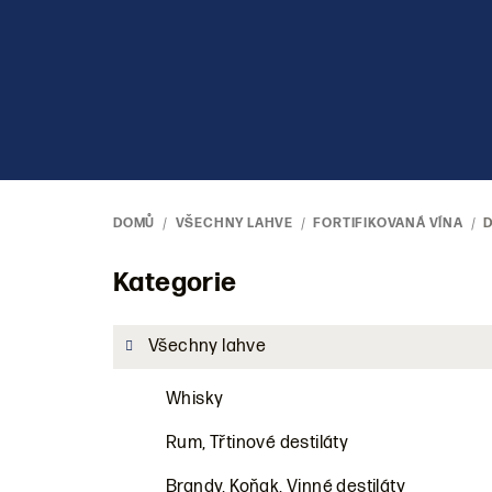
Přejít
na
obsah
DOMŮ
/
VŠECHNY LAHVE
/
FORTIFIKOVANÁ VÍNA
/
P
Kategorie
Přeskočit
kategorie
o
Všechny lahve
s
Whisky
t
r
Rum, Třtinové destiláty
Brandy, Koňak, Vinné destiláty