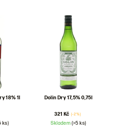
ry 18% 1l
Dolin Dry 17,5% 0,75l
321 Kč
(–2 %)
5 ks)
Skladem
(>5 ks)