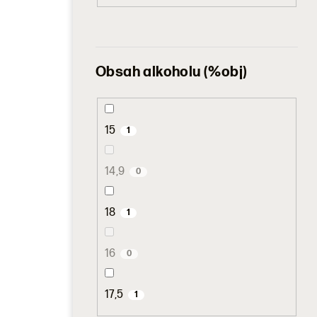
Obsah alkoholu (%obj)
15
1
14,9
0
18
1
16
0
17,5
1