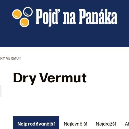
DRY VERMUT
Dry Vermut
Ř
Nejprodávanější
Nejlevnější
Nejdražší
A
a