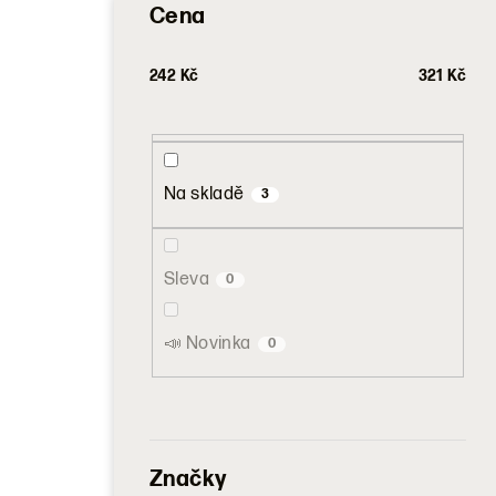
Cena
242
Kč
321
Kč
Na skladě
3
Sleva
0
📣 Novinka
0
Značky