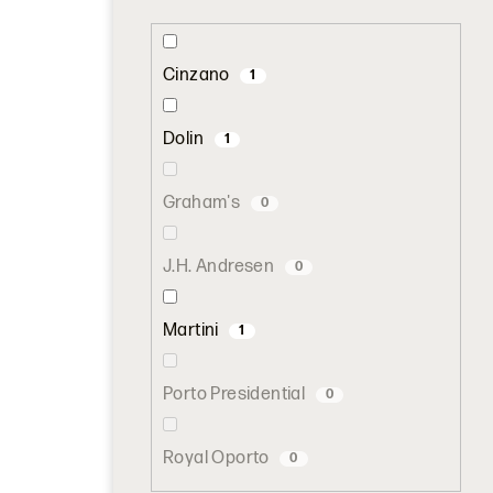
Cinzano
1
Dolin
1
Graham's
0
J.H. Andresen
0
Martini
1
Porto Presidential
0
Royal Oporto
0