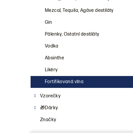
a
n
Mezcal, Tequila, Agáve destiláty
n
Gin
í
Pálenky, Ostatní destiláty
p
Vodka
a
Absinthe
n
Likéry
e
Fortifikovaná vína
l
Vzorečky
🎁Dárky
Značky