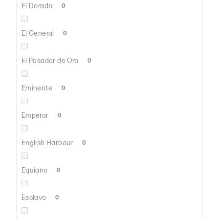
El Dorado
0
El General
0
El Pasador de Oro
0
Eminente
0
Emperor
0
English Harbour
0
Equiano
0
Esclavo
0