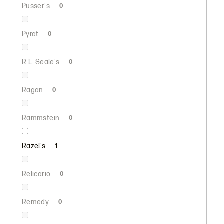
Pusser's
0
Pyrat
0
R.L. Seale's
0
Ragan
0
Rammstein
0
Razel's
1
Relicario
0
Remedy
0