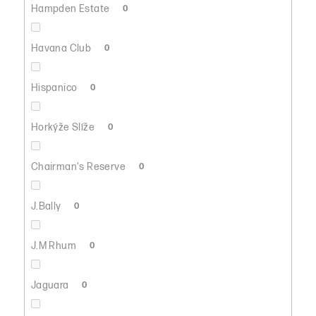
Hampden Estate
0
Havana Club
0
Hispanico
0
Horkýže Slíže
0
Chairman's Reserve
0
J.Bally
0
J.M Rhum
0
Jaguara
0