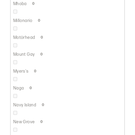
Mhoba
0
Millonario
0
Motörhead
0
Mount Gay
0
Myers's
0
Naga
0
Navy Island
0
New Grove
0