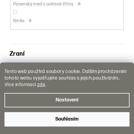
Panenský med z cukrové třtiny
0
Směs
0
Zraní
Tento web používá soubory cookie. Dalším procházením
Nestařený
0
tohoto webu vyjadřujete souhlas s jejich používáním..
Více informací
zde
.
Stařený (bílý)
0
Nastavení
Stařený
1
Souhlasím