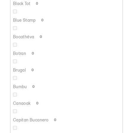
Black Tot
0
Blue Stamp
0
Bocathéva
0
Botran
0
Brugal
0
Bumbu
0
Canaoak
0
Capitan Bucanero
0