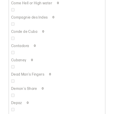
Come Hell or High water
0
Compagnie des Indes
0
Conde de Cuba
0
Contadora
0
Cubaney
0
Dead Man's Fingers
0
Demon's Share
0
Depaz
0