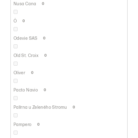
Nusa Cana
0
Ö
0
Odevie SAS
0
Old St. Croix
0
Oliver
0
Pacto Navio
0
Palírna u Zeleného Stromu
0
Pampero
0