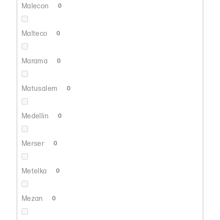
Malecon
0
Malteco
0
Marama
0
Matusalem
0
Medellin
0
Merser
0
Metelka
0
Mezan
0