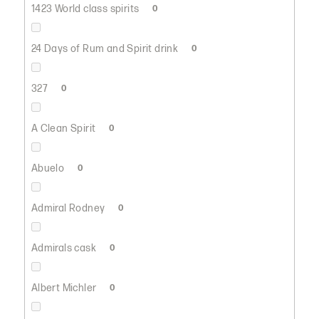
1423 World class spirits
0
24 Days of Rum and Spirit drink
0
327
0
A Clean Spirit
0
Abuelo
0
Admiral Rodney
0
Admirals cask
0
Albert Michler
0