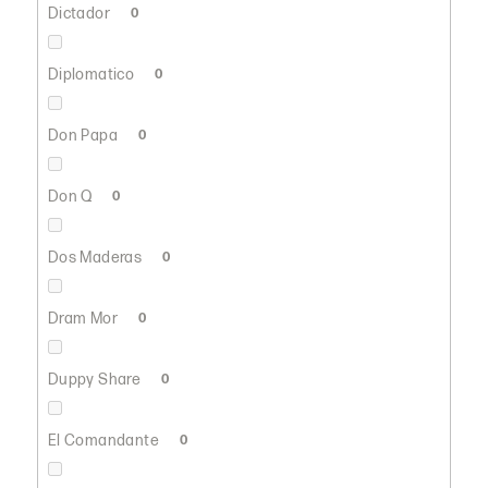
Dictador
0
Diplomatico
0
Don Papa
0
Don Q
0
Dos Maderas
0
Dram Mor
0
Duppy Share
0
El Comandante
0