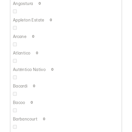
Angostura
0
Appleton Estate
0
Arcane
0
Atlantico
0
Auténtico Nativo
0
Bacardi
0
Bacoo
0
Barbancourt
0