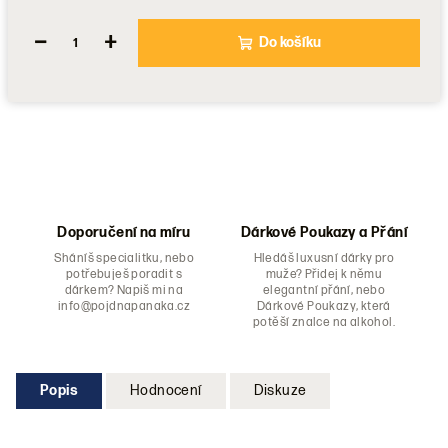
−
+
Do košíku
Doporučení na míru
Dárkové Poukazy a Přání
Sháníš specialitku, nebo
Hledáš luxusní dárky pro
potřebuješ poradit s
muže? Přidej k němu
dárkem? Napiš mi na
elegantní přání, nebo
info@pojdnapanaka.cz
Dárkové Poukazy, která
potěší znalce na alkohol.
Popis
Hodnocení
Diskuze