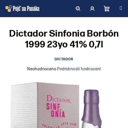
Přejít
na
obsah
Nákupní
Hledat
Přihlášení
Dictador Sinfonia Borbón
košík
1999 23yo 41% 0,7l
DICTADOR
Průměrné
Neohodnoceno
Podrobnosti hodnocení
hodnocení
produktu
je
0,0
z
5
hvězdiček.