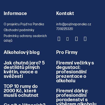
Informace
Kontakt
O projektu Pojď na Panáka
info
@
pojdnapanaka.cz
739225320
Obchodní podmínky
Podmínky ochrany osobních
údajů
Alkoholový blog
Pro Firmy
Jak chutná jaro? 5
Firemní večírky s
destilátů plných
degustací:
květin, ovoce a
profesionální
svěžesti
prezentace o
alkoholu
TOP 10 rumy do
2000 Kč, které
Firemní dárky:
musíš ochutnat
profesionální
poradenství s
výběrem alkoholu