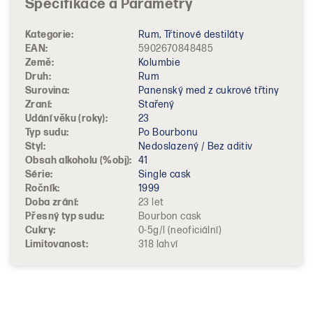
Kategorie
:
Rum, Třtinové destiláty
EAN
:
5902670848485
Země
:
Kolumbie
Druh
:
Rum
Surovina
:
Panenský med z cukrové třtiny
Zraní
:
Stařený
Udání věku (roky)
:
23
Typ sudu
:
Po Bourbonu
Styl
:
Nedoslazený / Bez aditiv
Obsah alkoholu (%obj)
:
41
Série
:
Single cask
Ročník
:
1999
Doba zrání
:
23 let
Přesný typ sudu
:
Bourbon cask
Cukry
:
0-5g/l (neoficiální)
Limitovanost
:
318 lahví