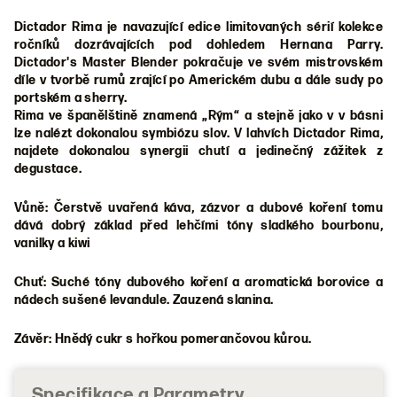
Dictador Rima je navazující edice limitovaných sérií kolekce
ročníků dozrávajících pod dohledem Hernana Parry.
Dictador's Master Blender pokračuje ve svém mistrovském
díle v tvorbě rumů zrající po Americkém dubu a dále sudy po
portském a sherry.
Rima ve španělštině znamená „Rým“ a stejně jako v v básni
lze nalézt dokonalou symbiózu slov. V lahvích Dictador Rima,
najdete dokonalou synergii chutí a jedinečný zážitek z
degustace.
Vůně: Čerstvě uvařená káva, zázvor a dubové koření tomu
dává dobrý základ před lehčími tóny sladkého bourbonu,
vanilky a kiwi
Chuť: Suché tóny dubového koření a aromatická borovice a
nádech sušené levandule. Zauzená slanina.
Závěr: Hnědý cukr s hořkou pomerančovou kůrou.