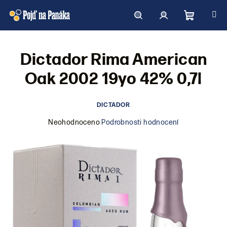
Přejít
na
obsah
Nákupní
Hledat
Přihlášení
Dictador Rima American
košík
Oak 2002 19yo 42% 0,7l
DICTADOR
Průměrné
Neohodnoceno
Podrobnosti hodnocení
hodnocení
produktu
je
0,0
z
5
hvězdiček.