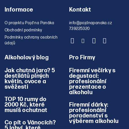
Informace
Kontakt
O projektu Pojď na Panáka
info
@
pojdnapanaka.cz
739225320
Obchodní podmínky
Podmínky ochrany osobních
údajů
Alkoholový blog
Pro Firmy
Jak chutná jaro? 5
Firemní večírky s
destilátů plných
degustací:
květin, ovoce a
profesionální
svěžesti
prezentace o
alkoholu
TOP 10 rumy do
2000 Kč, které
Firemní dárky:
musíš ochutnat
profesionální
poradenství s
výběrem alkoholu
Co pít o Vánocích?
5 lahví, které