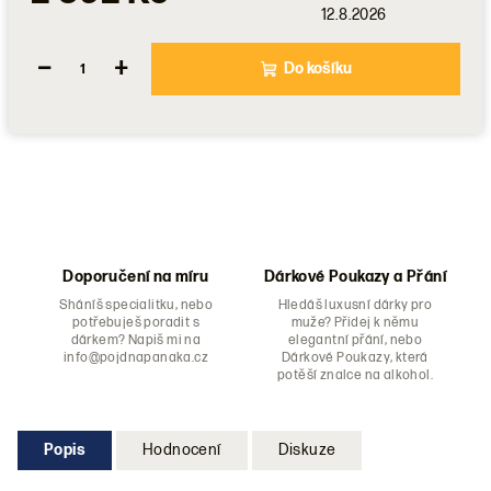
12.8.2026
−
+
Do košíku
Doporučení na míru
Dárkové Poukazy a Přání
Sháníš specialitku, nebo
Hledáš luxusní dárky pro
potřebuješ poradit s
muže? Přidej k němu
dárkem? Napiš mi na
elegantní přání, nebo
info@pojdnapanaka.cz
Dárkové Poukazy, která
potěší znalce na alkohol.
Popis
Hodnocení
Diskuze