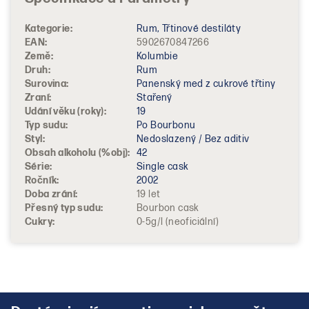
Kategorie
:
Rum, Třtinové destiláty
EAN
:
5902670847266
Země
:
Kolumbie
Druh
:
Rum
Surovina
:
Panenský med z cukrové třtiny
Zraní
:
Stařený
Udání věku (roky)
:
19
Typ sudu
:
Po Bourbonu
Styl
:
Nedoslazený / Bez aditiv
Obsah alkoholu (%obj)
:
42
Série
:
Single cask
Ročník
:
2002
Doba zrání
:
19 let
Přesný typ sudu
:
Bourbon cask
Cukry
:
0-5g/l (neoficiální)
Z