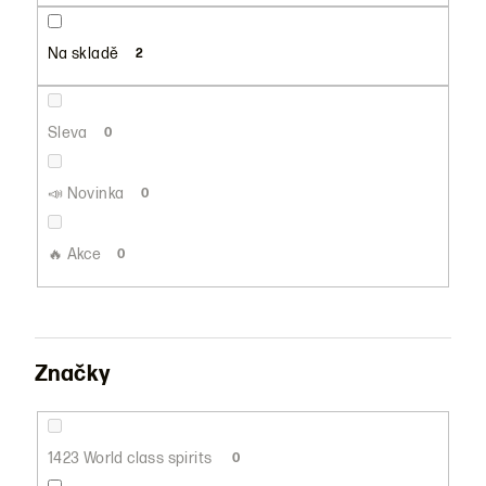
u
k
Na skladě
2
t
ů
Sleva
0
📣 Novinka
0
🔥 Akce
0
Značky
1423 World class spirits
0