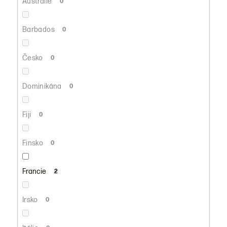
Austrálie
0
Barbados
0
Česko
0
Dominikána
0
Fiji
0
Finsko
0
Francie
2
Irsko
0