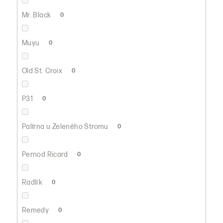
Mr. Black
0
Muyu
0
Old St. Croix
0
P31
0
Palírna u Zeleného Stromu
0
Pernod Ricard
0
Radlík
0
Remedy
0