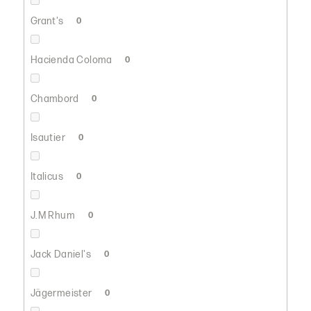
Grant's
0
Hacienda Coloma
0
Chambord
0
Isautier
0
Italicus
0
J.M Rhum
0
Jack Daniel's
0
Jägermeister
0