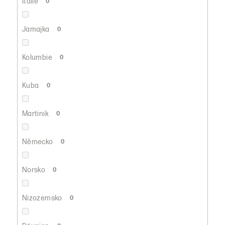
Itálie
0
Jamajka
0
Kolumbie
0
Kuba
0
Martinik
0
Německo
0
Norsko
0
Nizozemsko
0