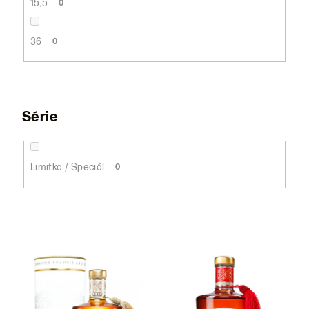
15,5
0
36
0
Série
Limitka / Speciál
0
V
ý
p