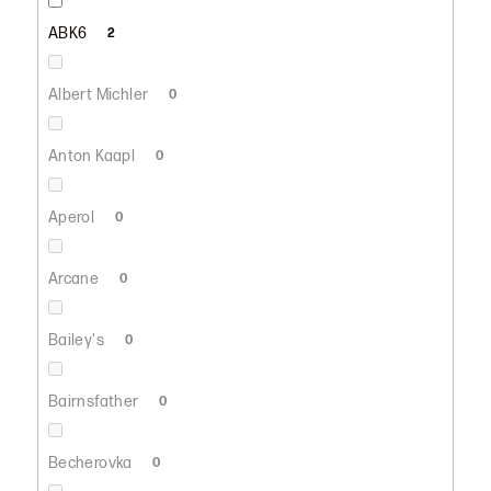
ABK6
2
Albert Michler
0
Anton Kaapl
0
Aperol
0
Arcane
0
Bailey's
0
Bairnsfather
0
Becherovka
0