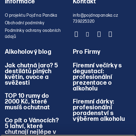
Informace
Kontakt
O projektu Pojď na Panáka
info
@
pojdnapanaka.cz
739225320
Obchodní podmínky
Podmínky ochrany osobních
údajů
Alkoholový blog
Pro Firmy
Jak chutná jaro? 5
Firemní večírky s
destilátů plných
degustací:
květin, ovoce a
profesionální
svěžesti
prezentace o
alkoholu
TOP 10 rumy do
2000 Kč, které
Firemní dárky:
musíš ochutnat
profesionální
poradenství s
výběrem alkoholu
Co pít o Vánocích?
5 lahví, které
chutnají nejlépe v