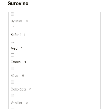
Surovina
Bylinky
0
Koření
1
Med
1
Ovoce
1
Káva
0
Čokoláda
0
Vanilka
0