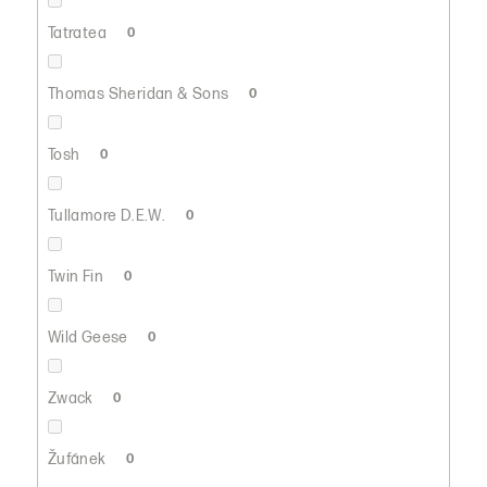
Tatratea
0
Thomas Sheridan & Sons
0
Tosh
0
Tullamore D.E.W.
0
Twin Fin
0
Wild Geese
0
Zwack
0
Žufánek
0