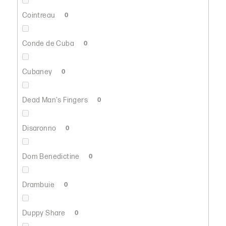
Cointreau
0
Conde de Cuba
0
Cubaney
0
Dead Man's Fingers
0
Disaronno
0
Dom Benedictine
0
Drambuie
0
Duppy Share
0