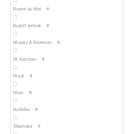
Riviere du Mat
0
Rudolf Jelínek
0
Shanky & Shireman
0
St. Germain
0
Stock
0
Stroh
0
Sudlička
0
Takamaka
0