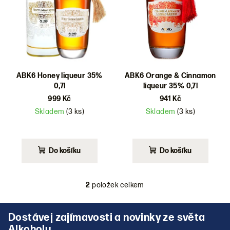
i
s
p
r
o
d
ABK6 Honey liqueur 35%
ABK6 Orange & Cinnamon
0,7l
liqueur 35% 0,7l
u
999 Kč
941 Kč
k
Skladem
(3 ks)
Skladem
(3 ks)
t
ů
Do košíku
Do košíku
2
položek celkem
O
v
Z
l
á
á