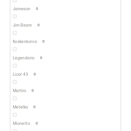
Jameson
0
Jim Beam
0
Koskenkorva
0
Legendario
0
Licor 43
0
Martini
0
Metelka
0
Mionetto
0