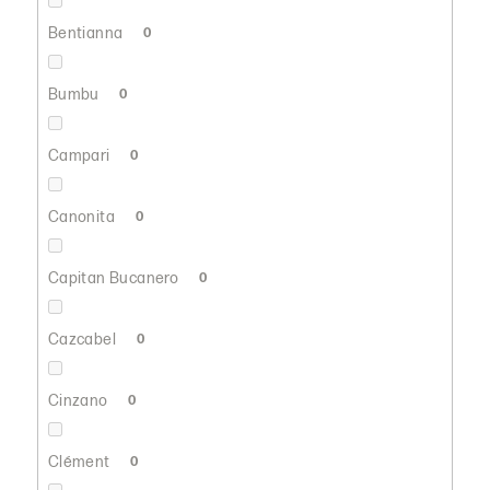
Bentianna
0
Bumbu
0
Campari
0
Canonita
0
Capitan Bucanero
0
Cazcabel
0
Cinzano
0
Clément
0