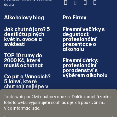
údajů
Alkoholový blog
Pro Firmy
Jak chutná jaro? 5
Firemní večírky s
destilátů plných
degustací:
květin, ovoce a
profesionální
svěžesti
prezentace o
alkoholu
TOP 10 rumy do
2000 Kč, které
Firemní dárky:
musíš ochutnat
profesionální
poradenství s
výběrem alkoholu
Co pít o Vánocích?
5 lahví, které
chutnají nejlépe v
zimě
Tento web používá soubory cookie. Dalším procházením
tohoto webu vyjadřujete souhlas s jejich používáním..
Více informací
zde
.