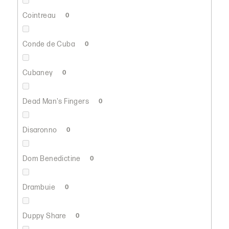
Cointreau
0
Conde de Cuba
0
Cubaney
0
Dead Man's Fingers
0
Disaronno
0
Dom Benedictine
0
Drambuie
0
Duppy Share
0