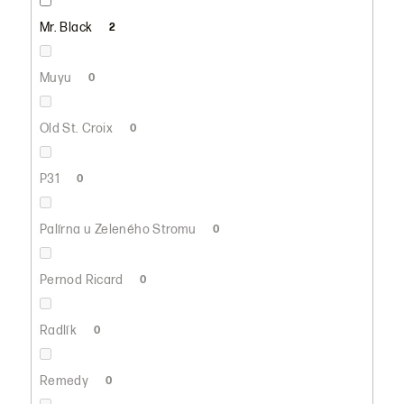
Mr. Black
2
Muyu
0
Old St. Croix
0
P31
0
Palírna u Zeleného Stromu
0
Pernod Ricard
0
Radlík
0
Remedy
0