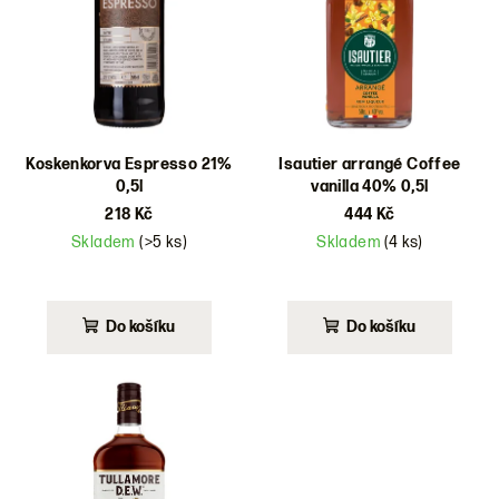
i
s
p
r
o
d
Koskenkorva Espresso 21%
Isautier arrangé Coffee
0,5l
vanilla 40% 0,5l
u
218 Kč
444 Kč
k
Skladem
(>5 ks)
Skladem
(4 ks)
t
ů
Do košíku
Do košíku