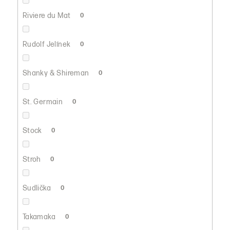
Riviere du Mat
0
Rudolf Jelínek
0
Shanky & Shireman
0
St. Germain
0
Stock
0
Stroh
0
Sudlička
0
Takamaka
0