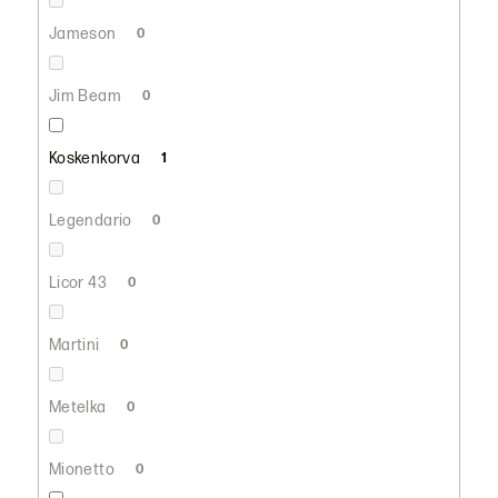
Jameson
0
Jim Beam
0
Koskenkorva
1
Legendario
0
Licor 43
0
Martini
0
Metelka
0
Mionetto
0