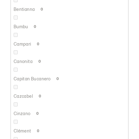
Bentianna
0
Bumbu
0
Campari
0
Canonita
0
Capitan Bucanero
0
Cazcabel
0
Cinzano
0
Clément
0