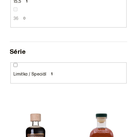
15,5
1
36
0
Série
Limitka / Speciál
1
V
ý
p