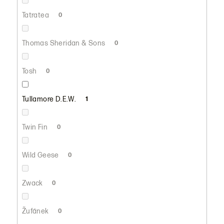
Tatratea
0
Thomas Sheridan & Sons
0
Tosh
0
Tullamore D.E.W.
1
Twin Fin
0
Wild Geese
0
Zwack
0
Žufánek
0