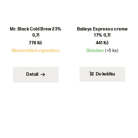
Mr. Black Cold Brew 23%
Baileys Espresso creme
0,7l
17% 0,7l
778 Kč
441 Kč
Momentálně vyprodáno
Skladem
(>5 ks)
Do košíku
Detail