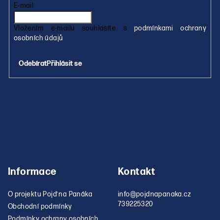
p
E-mail
r
v
Vložením e-mailu souhlasíte s
podmínkami ochrany
k
osobních údajů
y
v
Přihlásit se
ý
p
i
s
u
Informace
Kontakt
O projektu Pojď na Panáka
info
@
pojdnapanaka.cz
739225320
Obchodní podmínky
Podmínky ochrany osobních