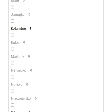
Itálie
0
Jamajka
0
Kolumbie
1
Kuba
0
Martinik
0
Německo
0
Norsko
0
Nizozemsko
0