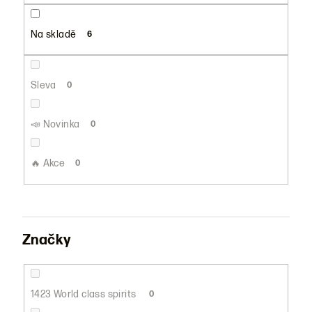
u
k
Na skladě
6
t
ů
Sleva
0
📣 Novinka
0
🔥 Akce
0
Značky
1423 World class spirits
0