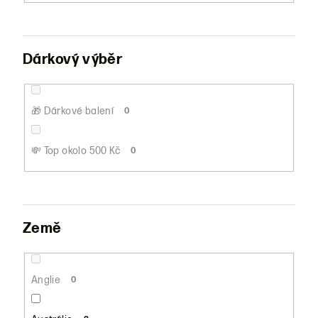
Dárkový výběr
🎁 Dárkové balení
0
💸 Top okolo 500 Kč
0
Země
Anglie
0