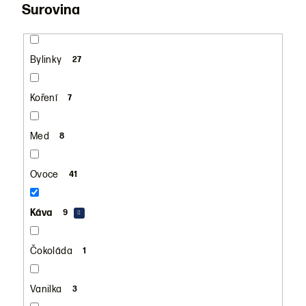
Surovina
Bylinky
27
Koření
7
Med
8
Ovoce
41
Káva
9
Čokoláda
1
Vanilka
3