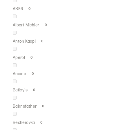
ABK6
0
Albert Michler
0
Anton Kaapl
0
Aperol
0
Arcane
0
Bailey's
0
Bairnsfather
0
Becherovka
0