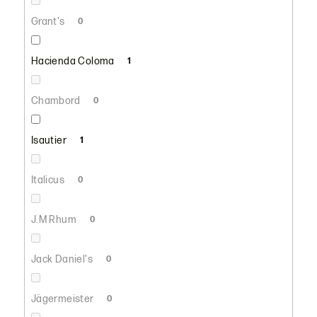
Grant's
0
Hacienda Coloma
1
Chambord
0
Isautier
1
Italicus
0
J.M Rhum
0
Jack Daniel's
0
Jägermeister
0