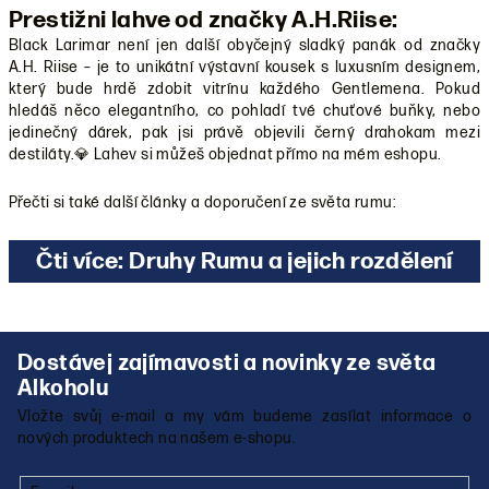
Prestižni lahve od značky A.H.Riise:
Black Larimar není jen další obyčejný sladký panák od značky
A.H. Riise – je to unikátní výstavní kousek s luxusním designem,
který bude hrdě zdobit vitrínu každého Gentlemena. Pokud
hledáš něco elegantního, co pohladí tvé chuťové buňky, nebo
jedinečný dárek, pak jsi právě objevili černý drahokam mezi
destiláty.💎 Lahev si můžeš objednat přímo na mém eshopu.
Přečti si také další články a doporučení ze světa rumu:
Čti více: Druhy Rumu a jejich rozdělení
Z
á
p
Vložte svůj e-mail a my vám budeme zasílat informace o
a
nových produktech na našem e-shopu.
t