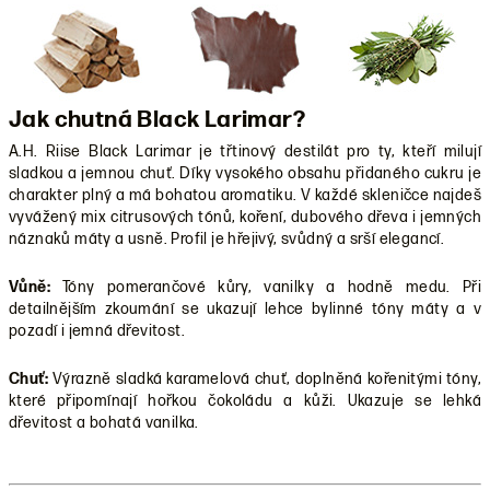
Jak chutná Black Larimar?
A.H. Riise Black Larimar je třtinový destilát pro ty, kteří milují
sladkou a jemnou chuť. Díky vysokého obsahu přidaného cukru je
charakter plný a má bohatou aromatiku. V každé skleničce najdeš
vyvážený mix citrusových tónů, koření, dubového dřeva i jemných
náznaků máty a usně. Profil je hřejivý, svůdný a srší elegancí.
Vůně:
Tóny pomerančové kůry, vanilky a hodně medu. Při
detailnějším zkoumání se ukazují lehce bylinné tóny máty a v
pozadí i jemná dřevitost.
Chuť:
Výrazně sladká karamelová chuť, doplněná kořenitými tóny,
které připomínají hořkou čokoládu a kůži. Ukazuje se lehká
dřevitost a bohatá vanilka.