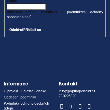
í
E-mail
Vložením e-mailu souhlasíte s
podmínkami ochrany
osobních údajů
Přihlásit se
Informace
Kontakt
O projektu Pojď na Panáka
info
@
pojdnapanaka.cz
739225320
Obchodní podmínky
Podmínky ochrany osobních
údajů