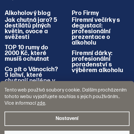
Alkoholový blog
Pro Firmy
Jak chutná jaro? 5
Firemní večírky s
destilátů plných
degustací:
květin, ovoce a
profesionální
svěžesti
prezentace o
alkoholu
TOP 10 rumy do
2000 Kč, které
Firemní dárky:
musíš ochutnat
profesionální
poradenství s
Co pít o Vánocích?
výběrem alkoholu
5 lahví, které
chutnají nejlépe v
zimě
Tento web používá soubory cookie. Dalším procházením
tohoto webu vyjadřujete souhlas s jejich používáním..
Více informací
zde
.
Nastavení
Copyright 2026
Pojď na Panáka
. Všechna práva vyhrazena.