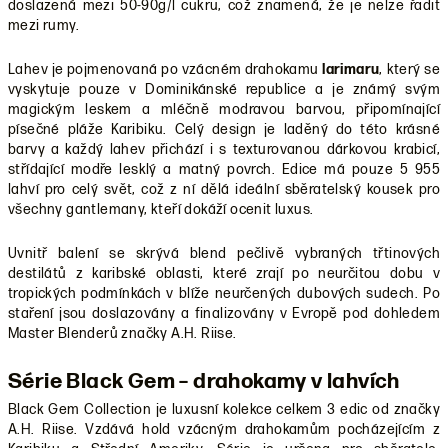
doslazená mezi 50-90g/l cukru, což znamená, že je nelze řadit
mezi rumy.
Lahev je pojmenovaná po vzácném drahokamu
larimaru
, který se
vyskytuje pouze v Dominikánské republice a je známý svým
magickým leskem a mléčně modravou barvou, připomínající
písečné pláže Karibiku. Celý design je laděný do této krásné
barvy a každý lahev přichází i s texturovanou dárkovou krabicí,
střídající modře lesklý a matný povrch. Edice má pouze 5 955
lahví pro celý svět, což z ní dělá ideální sběratelský kousek pro
všechny gantlemany, kteří dokáží ocenit luxus.
Uvnitř balení se skrývá blend pečlivě vybraných třtinových
destilátů z karibské oblasti, které zrají po neurčitou dobu v
tropických podmínkách v blíže neurčených dubových sudech. Po
staření jsou doslazovány a finalizovány v Evropě pod dohledem
Master Blenderů značky A.H. Riise.
Série Black Gem – drahokamy v lahvích
Black Gem Collection je luxusní kolekce celkem 3 edic od značky
A.H. Riise. Vzdává hold vzácným drahokamům pocházejícím z