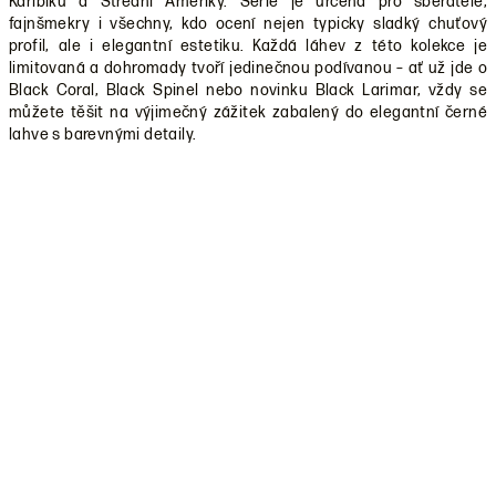
Karibiku a Střední Ameriky. Série je určena pro sběratele,
fajnšmekry i všechny, kdo ocení nejen typicky sladký chuťový
profil, ale i elegantní estetiku. Každá láhev z této kolekce je
limitovaná a dohromady tvoří jedinečnou podívanou – ať už jde o
Black Coral, Black Spinel nebo novinku Black Larimar, vždy se
můžete těšit na výjimečný zážitek zabalený do elegantní černé
lahve s barevnými detaily.