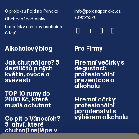
O projektu Pojď na Panáka
info
@
pojdnapanaka.cz
739225320
Obchodní podmínky
Podmínky ochrany osobních
údajů
Alkoholový blog
Pro Firmy
Jak chutná jaro? 5
Firemní večírky s
destilátů plných
degustací:
květin, ovoce a
profesionální
svěžesti
prezentace o
alkoholu
TOP 10 rumy do
2000 Kč, které
Firemní dárky:
musíš ochutnat
profesionální
poradenství s
výběrem alkoholu
Co pít o Vánocích?
5 lahví, které
chutnají nejlépe v
zimě