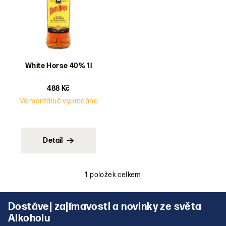
d
u
k
t
ů
White Horse 40% 1l
488 Kč
Momentálně vyprodáno
Detail
1
položek celkem
O
v
Z
l
á
á