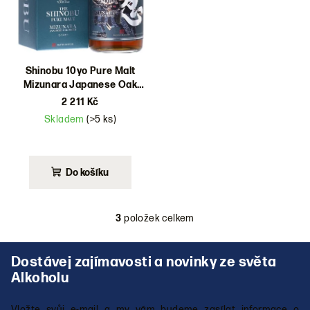
Shinobu 10yo Pure Malt
Mizunara Japanese Oak
Finish 43% 0,7l
2 211 Kč
Skladem
(>5 ks)
Do košíku
3
položek celkem
O
v
Z
l
á
á
p
d
a
a
Vložte svůj e-mail a my vám budeme zasílat informace o