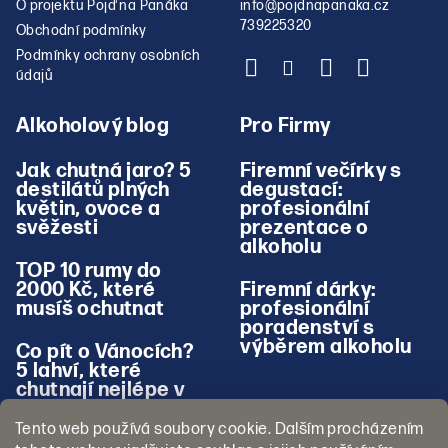
O projektu Pojď na Panáka
info
@
pojdnapanaka.cz
739225320
Obchodní podmínky
Podmínky ochrany osobních
údajů
Alkoholový blog
Pro Firmy
Jak chutná jaro? 5
Firemní večírky s
destilátů plných
degustací:
květin, ovoce a
profesionální
svěžesti
prezentace o
alkoholu
TOP 10 rumy do
2000 Kč, které
Firemní dárky:
musíš ochutnat
profesionální
poradenství s
výběrem alkoholu
Co pít o Vánocích?
5 lahví, které
chutnají nejlépe v
zimě
Tento web používá soubory cookie. Dalším procházením