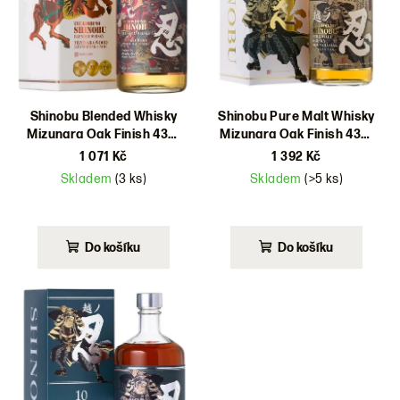
d
u
k
t
ů
Shinobu Blended Whisky
Shinobu Pure Malt Whisky
Mizunara Oak Finish 43%
Mizunara Oak Finish 43%
0,7l
0,7l
1 071 Kč
1 392 Kč
Skladem
(3 ks)
Skladem
(>5 ks)
Do košíku
Do košíku