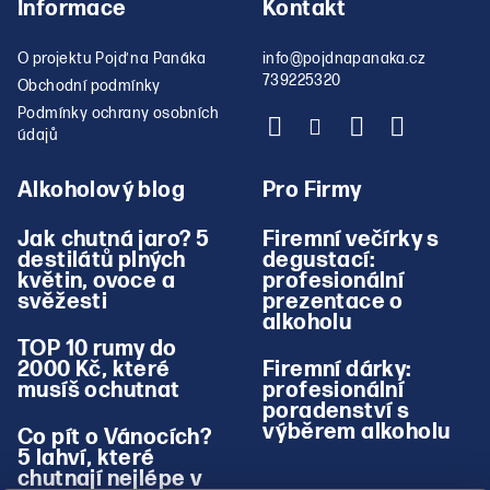
Informace
Kontakt
O projektu Pojď na Panáka
info
@
pojdnapanaka.cz
739225320
Obchodní podmínky
Podmínky ochrany osobních
údajů
Alkoholový blog
Pro Firmy
Jak chutná jaro? 5
Firemní večírky s
destilátů plných
degustací:
květin, ovoce a
profesionální
svěžesti
prezentace o
alkoholu
TOP 10 rumy do
2000 Kč, které
Firemní dárky:
musíš ochutnat
profesionální
poradenství s
výběrem alkoholu
Co pít o Vánocích?
5 lahví, které
chutnají nejlépe v