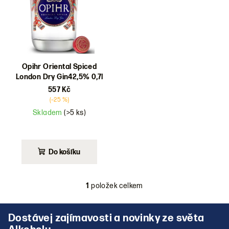
d
u
k
t
ů
Opihr Oriental Spiced
London Dry Gin42,5% 0,7l
557 Kč
(–25 %)
Skladem
(>5 ks)
Do košíku
1
položek celkem
O
v
Z
l
á
á