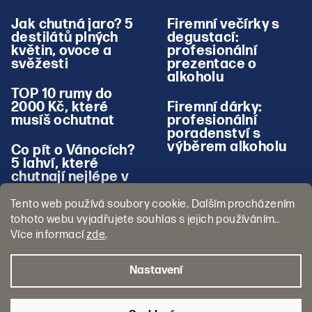
Jak chutná jaro? 5
Firemní večírky s
destilátů plných
degustací:
květin, ovoce a
profesionální
svěžesti
prezentace o
alkoholu
TOP 10 rumy do
2000 Kč, které
Firemní dárky:
musíš ochutnat
profesionální
poradenství s
výběrem alkoholu
Co pít o Vánocích?
5 lahví, které
chutnají nejlépe v
zimě
Tento web používá soubory cookie. Dalším procházením
tohoto webu vyjadřujete souhlas s jejich používáním..
Více informací
zde
.
Nastavení
Copyright 2026
Pojď na Panáka
. Všechna práva vyhrazena.