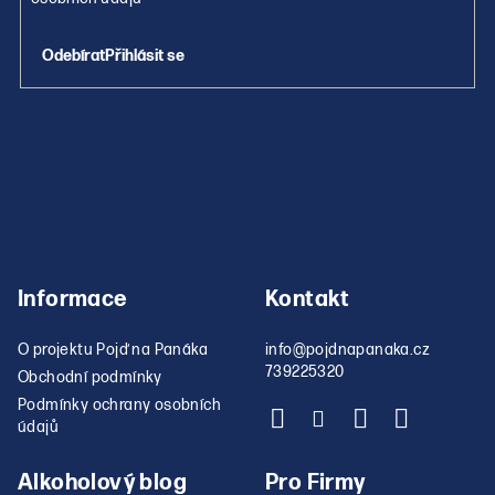
y
v
Přihlásit se
ý
p
i
s
u
Informace
Kontakt
O projektu Pojď na Panáka
info
@
pojdnapanaka.cz
739225320
Obchodní podmínky
Podmínky ochrany osobních
údajů
Alkoholový blog
Pro Firmy