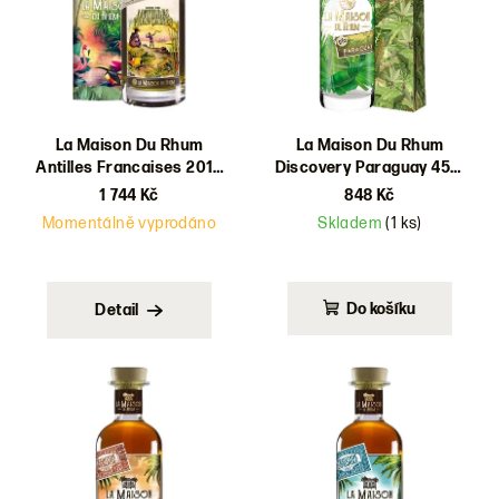
d
u
k
t
ů
La Maison Du Rhum
La Maison Du Rhum
Antilles Francaises 2014
Discovery Paraguay 45%
No.6 44% 0,7l
0,7l
1 744 Kč
848 Kč
Momentálně vyprodáno
Skladem
(1 ks)
Do košíku
Detail