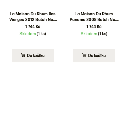
La Maison Du Rhum Iles
La Maison Du Rhum
Vierges 2012 Batch No.6
Panama 2008 Batch No.6
47% 0,7l
43% 0,7l
1 744 Kč
1 744 Kč
Skladem
(1 ks)
Skladem
(1 ks)
Do košíku
Do košíku