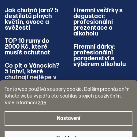
Jak chutná jaro? 5
Firemní večírky s
destilátů plných
degustací:
květin, ovoce a
profesionální
svěžesti
prezentace o
alkoholu
TOP 10 rumy do
2000 Kč, které
Firemní dárky:
musíš ochutnat
profesionální
poradenství s
výběrem alkoholu
Co pít o Vánocích?
5 lahví, které
chutnají nejlépe v
zimě
Tento web používá soubory cookie. Dalším procházením
tohoto webu vyjadřujete souhlas s jejich používáním..
Více informací
zde
.
Nastavení
Copyright 2026
Pojď na Panáka
. Všechna práva vyhrazena.