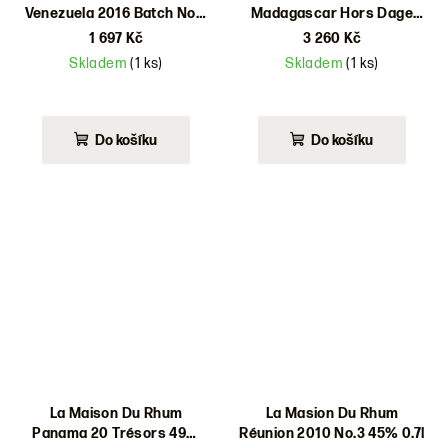
Venezuela 2016 Batch No.6
Madagascar Hors Dage
47% 0,7l
Trésors 41% 0,7l
1 697 Kč
3 260 Kč
Skladem
(1 ks)
Skladem
(1 ks)
Do košíku
Do košíku
La Maison Du Rhum
La Masion Du Rhum
Panama 20 Trésors 49%
Réunion 2010 No.3 45% 0.7l