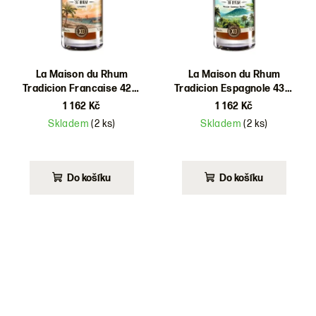
La Maison du Rhum
La Maison du Rhum
Tradicion Francaise 42%
Tradicion Espagnole 43%
0,7l
0,7l
1 162 Kč
1 162 Kč
Skladem
(2 ks)
Skladem
(2 ks)
Do košíku
Do košíku