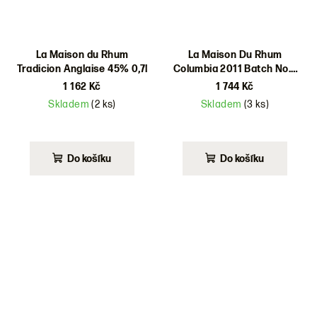
La Maison du Rhum
La Maison Du Rhum
Tradicion Anglaise 45% 0,7l
Columbia 2011 Batch No.6
47% 0,7l
1 162 Kč
1 744 Kč
Skladem
(2 ks)
Skladem
(3 ks)
Do košíku
Do košíku