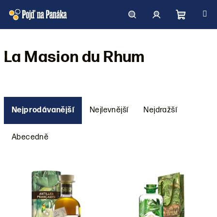
Přejít
na
obsah
Nákupní
Hledat
Přihlášení
La Masion du Rhum
košík
Ř
a
Nejprodávanější
Nejlevnější
Nejdražší
z
e
Abecedně
n
í
Výpis
p
produktů
r
o