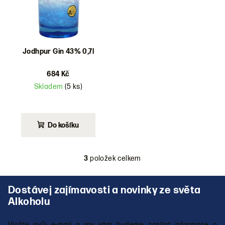
Jodhpur Gin 43% 0,7l
684 Kč
Skladem
(5 ks)
Do košíku
3
položek celkem
O
v
Z
l
á
á
p
d
a
a
Vložte svůj e-mail a my vám budeme zasílat informace o