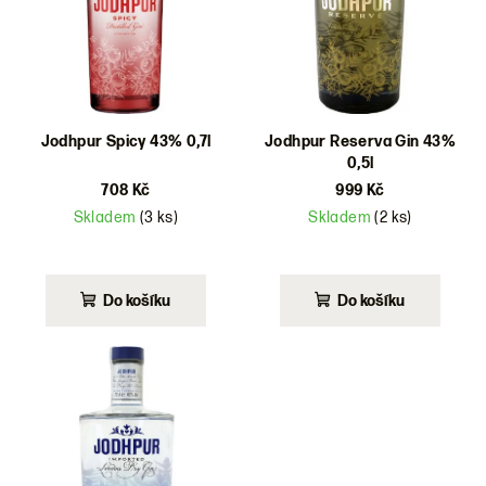
d
u
k
t
ů
Jodhpur Spicy 43% 0,7l
Jodhpur Reserva Gin 43%
0,5l
708 Kč
999 Kč
Skladem
(3 ks)
Skladem
(2 ks)
Do košíku
Do košíku