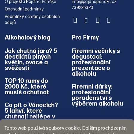
O projektu Pojď na Panáka
info
@
pojdnapanaka.cz
739225320
Obchodní podmínky
Podmínky ochrany osobních
údajů
Alkoholový blog
Pro Firmy
Jak chutná jaro? 5
Firemní večírky s
destilátů plných
degustací:
květin, ovoce a
profesionální
svěžesti
prezentace o
alkoholu
TOP 10 rumy do
2000 Kč, které
Firemní dárky:
musíš ochutnat
profesionální
poradenství s
výběrem alkoholu
Co pít o Vánocích?
5 lahví, které
chutnají nejlépe v
zimě
Tento web používá soubory cookie. Dalším procházením