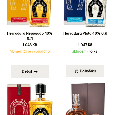
d
u
k
t
ů
Herradura Reposado 40%
Herradura Plata 40% 0,7l
0,7l
1 048 Kč
1 047 Kč
Momentálně vyprodáno
Skladem
(>5 ks)
Do košíku
Detail