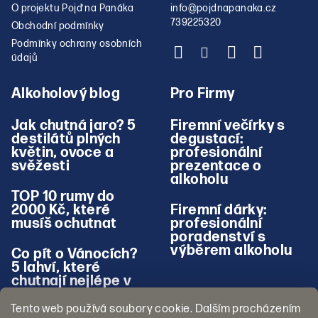
O projektu Pojď na Panáka
info
@
pojdnapanaka.cz
739225320
Obchodní podmínky
Podmínky ochrany osobních
údajů
Alkoholový blog
Pro Firmy
Jak chutná jaro? 5
Firemní večírky s
destilátů plných
degustací:
květin, ovoce a
profesionální
svěžesti
prezentace o
alkoholu
TOP 10 rumy do
2000 Kč, které
Firemní dárky:
musíš ochutnat
profesionální
poradenství s
výběrem alkoholu
Co pít o Vánocích?
5 lahví, které
chutnají nejlépe v
zimě
Tento web používá soubory cookie. Dalším procházením