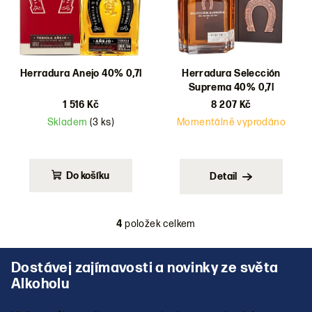
Herradura Anejo 40% 0,7l
Herradura Selección
Suprema 40% 0,7l
1 516 Kč
8 207 Kč
Skladem
(3 ks)
Momentálně vyprodáno
Do košíku
Detail
4
položek celkem
O
v
Z
l
á
á
p
d
a