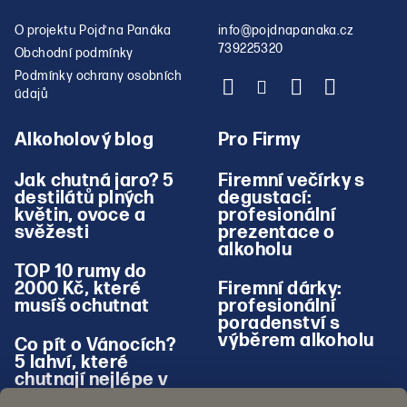
O projektu Pojď na Panáka
info
@
pojdnapanaka.cz
739225320
Obchodní podmínky
Podmínky ochrany osobních
údajů
Alkoholový blog
Pro Firmy
Jak chutná jaro? 5
Firemní večírky s
destilátů plných
degustací:
květin, ovoce a
profesionální
svěžesti
prezentace o
alkoholu
TOP 10 rumy do
2000 Kč, které
Firemní dárky:
musíš ochutnat
profesionální
poradenství s
výběrem alkoholu
Co pít o Vánocích?
5 lahví, které
chutnají nejlépe v
zimě