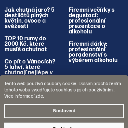
Jak chutná jaro? 5
Firemní večírky s
destilátů plných
degustací:
květin, ovoce a
profesionální
svěžesti
prezentace o
alkoholu
TOP 10 rumy do
2000 Kč, které
Firemní dárky:
musíš ochutnat
profesionální
poradenství s
výběrem alkoholu
Co pít o Vánocích?
5 lahví, které
chutnají nejlépe v
zimě
Tento web používá soubory cookie. Dalším procházením
tohoto webu vyjadřujete souhlas s jejich používáním..
Více informací
zde
.
Nastavení
Copyright 2026
Pojď na Panáka
. Všechna práva vyhrazena.