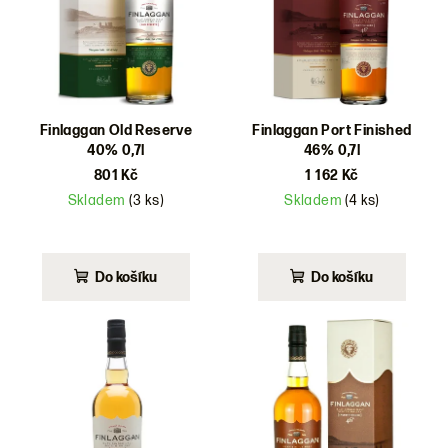
d
u
k
t
ů
Finlaggan Old Reserve
Finlaggan Port Finished
40% 0,7l
46% 0,7l
801 Kč
1 162 Kč
Skladem
(3 ks)
Skladem
(4 ks)
Do košíku
Do košíku