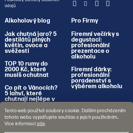
údajů
Alkoholový blog
Pro Firmy
Jak chutná jaro? 5
Firemní večírky s
destilátů plných
degustací:
květin, ovoce a
profesionální
svěžesti
prezentace o
alkoholu
TOP 10 rumy do
2000 Kč, které
Firemní dárky:
musíš ochutnat
profesionální
poradenství s
výběrem alkoholu
Co pít o Vánocích?
5 lahví, které
chutnají nejlépe v
zimě
Tento web používá soubory cookie. Dalším procházením
tohoto webu vyjadřujete souhlas s jejich používáním..
Více informací
zde
.