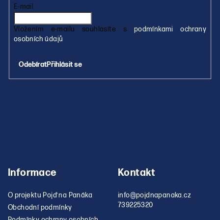
p
E-mail
r
v
Vložením e-mailu souhlasíte s
podmínkami ochrany
k
osobních údajů
y
v
Přihlásit se
ý
p
i
s
u
Informace
Kontakt
O projektu Pojď na Panáka
info
@
pojdnapanaka.cz
739225320
Obchodní podmínky
Podmínky ochrany osobních