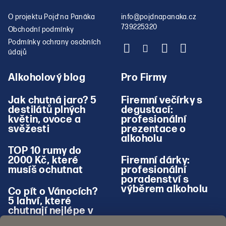
O projektu Pojď na Panáka
info
@
pojdnapanaka.cz
739225320
Obchodní podmínky
Podmínky ochrany osobních
údajů
Alkoholový blog
Pro Firmy
Jak chutná jaro? 5
Firemní večírky s
destilátů plných
degustací:
květin, ovoce a
profesionální
svěžesti
prezentace o
alkoholu
TOP 10 rumy do
2000 Kč, které
Firemní dárky:
musíš ochutnat
profesionální
poradenství s
výběrem alkoholu
Co pít o Vánocích?
5 lahví, které
chutnají nejlépe v
zimě