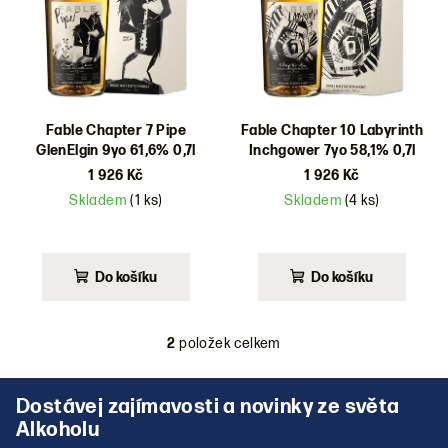
d
u
k
t
ů
Fable Chapter 7 Pipe
Fable Chapter 10 Labyrinth
GlenElgin 9yo 61,6% 0,7l
Inchgower 7yo 58,1% 0,7l
1 926 Kč
1 926 Kč
Skladem
(1 ks)
Skladem
(4 ks)
Do košíku
Do košíku
2
položek celkem
O
v
Z
l
á
á
p
d