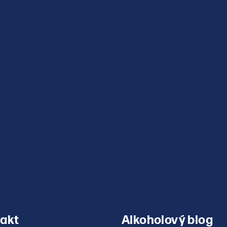
v
ý
p
i
s
u
akt
Alkoholový blog