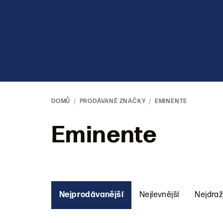
Přejít
na
obsah
DOMŮ
/
PRODÁVANÉ ZNAČKY
/
EMINENTE
Eminente
Ř
Nejprodávanější
Nejlevnější
Nejdraž
a
z