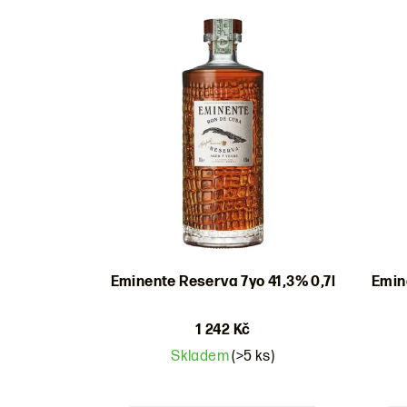
Výpis
e
produktů
n
í
p
r
o
d
u
Eminente Reserva 7yo 41,3% 0,7l
Emin
k
t
1 242 Kč
Skladem
(>5 ks)
ů