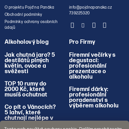
O projektu Pojď na Panáka
info
@
pojdnapanaka.cz
739225320
Obchodní podmínky
Podmínky ochrany osobních
údajů
Alkoholový blog
Pro Firmy
Jak chutná jaro? 5
Firemní večírky s
destilátů plných
degustací:
květin, ovoce a
profesionální
svěžesti
prezentace o
alkoholu
TOP 10 rumy do
2000 Kč, které
Firemní dárky:
musíš ochutnat
profesionální
poradenství s
výběrem alkoholu
Co pít o Vánocích?
5 lahví, které
chutnají nejlépe v
zimě