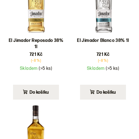
d
u
k
t
ů
El Jimador Reposado 38%
El Jimador Blanco 38% 1l
1l
721 Kč
721 Kč
(–8 %)
(–8 %)
Skladem
(>5 ks)
Skladem
(>5 ks)
Do košíku
Do košíku