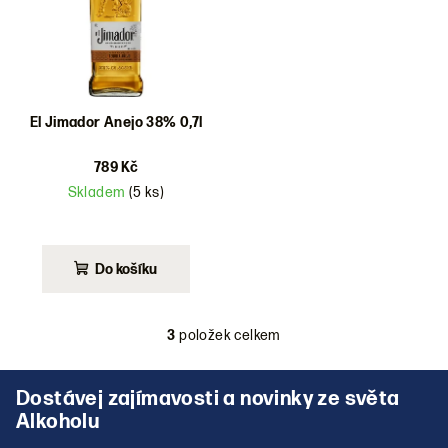
El Jimador Anejo 38% 0,7l
789 Kč
Skladem
(5 ks)
Do košíku
3
položek celkem
O
v
Z
l
á
á
p
d