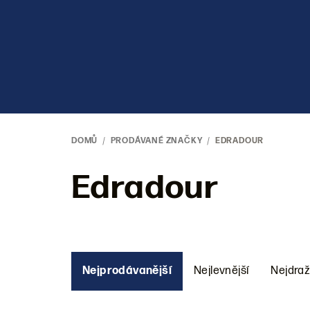
Přejít
na
obsah
DOMŮ
/
PRODÁVANÉ ZNAČKY
/
EDRADOUR
Edradour
Ř
Nejprodávanější
Nejlevnější
Nejdraž
a
z