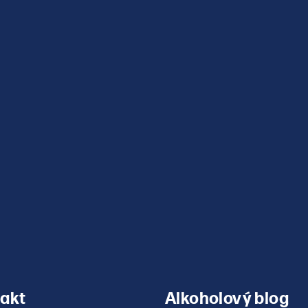
v
ý
p
i
s
u
akt
Alkoholový blog