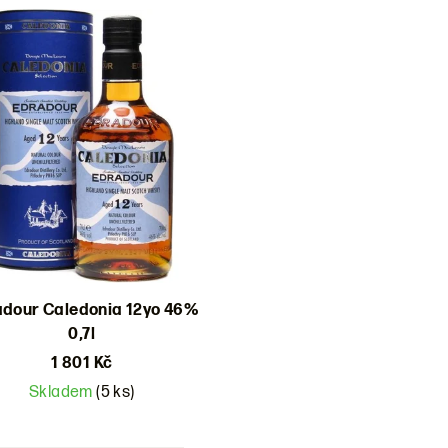
dour Caledonia 12yo 46%
0,7l
1 801 Kč
Skladem
(5 ks)