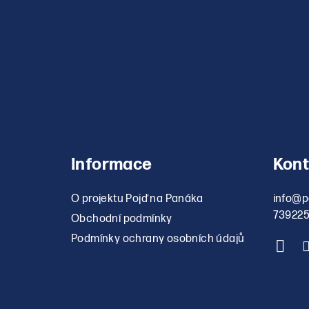
Informace
Kont
O projektu Pojď na Panáka
info
@
p
73922
Obchodní podmínky
Podmínky ochrany osobních údajů