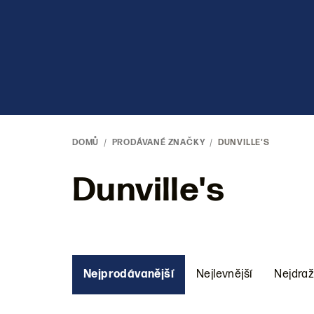
Přejít
na
obsah
DOMŮ
/
PRODÁVANÉ ZNAČKY
/
DUNVILLE'S
Dunville's
Ř
Nejprodávanější
Nejlevnější
Nejdraž
a
z