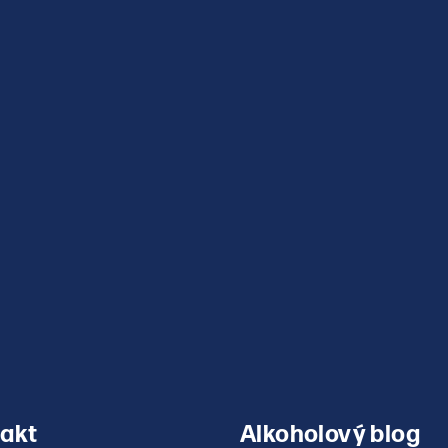
v
ý
p
i
s
u
akt
Alkoholový blog