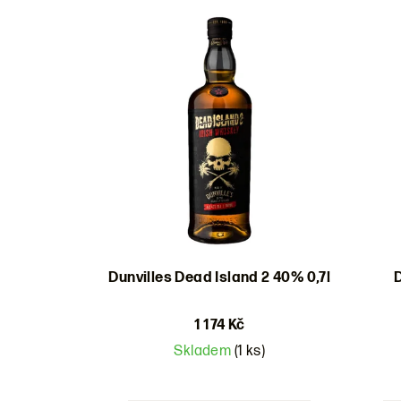
Výpis
e
produktů
n
í
p
r
o
d
u
Dunvilles Dead Island 2 40% 0,7l
D
k
t
1 174 Kč
Skladem
(1 ks)
ů