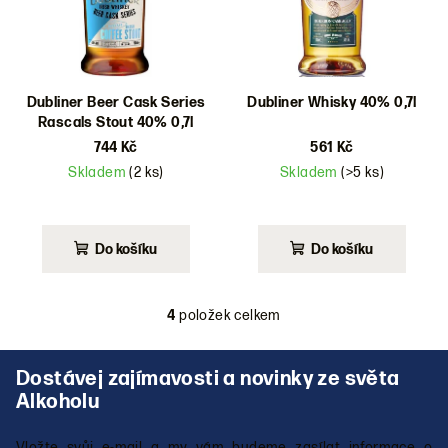
Dubliner Beer Cask Series
Dubliner Whisky 40% 0,7l
Rascals Stout 40% 0,7l
744 Kč
561 Kč
Skladem
(2 ks)
Skladem
(>5 ks)
Do košíku
Do košíku
4
položek celkem
O
v
Z
l
á
á
p
d
a
a
Vložte svůj e-mail a my vám budeme zasílat informace o