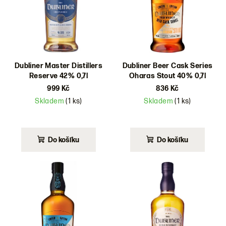
d
u
k
t
ů
Dubliner Master Distillers
Dubliner Beer Cask Series
Reserve 42% 0,7l
Oharas Stout 40% 0,7l
999 Kč
836 Kč
Skladem
(1 ks)
Skladem
(1 ks)
Do košíku
Do košíku