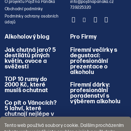
O projektu Pojď na Panáka
info
@
pojdnapanaka.cz
739225320
Obchodní podmínky
Podmínky ochrany osobních
údajů
Alkoholový blog
Pro Firmy
Jak chutná jaro? 5
Firemní večírky s
destilátů plných
degustací:
květin, ovoce a
profesionální
svěžesti
prezentace o
alkoholu
TOP 10 rumy do
2000 Kč, které
Firemní dárky:
musíš ochutnat
profesionální
poradenství s
výběrem alkoholu
Co pít o Vánocích?
5 lahví, které
chutnají nejlépe v
zimě
Tento web používá soubory cookie. Dalším procházením