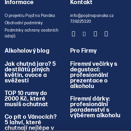
Informace
Kontakt
O projektu Pojď na Panáka
info
@
pojdnapanaka.cz
739225320
Obchodní podmínky
Podmínky ochrany osobních
údajů
Alkoholový blog
Pro Firmy
Jak chutná jaro? 5
Firemní večírky s
destilátů plných
degustací:
květin, ovoce a
profesionální
svěžesti
prezentace o
alkoholu
TOP 10 rumy do
2000 Kč, které
Firemní dárky:
musíš ochutnat
profesionální
poradenství s
výběrem alkoholu
Co pít o Vánocích?
5 lahví, které
chutnají nejlépe v