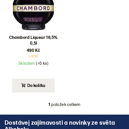
d
u
k
t
ů
Chambord Liqueur 16,5%
0,5l
490 Kč
(–8 %)
Skladem
(>5 ks)
Do košíku
1
položek celkem
O
v
Z
l
á
á