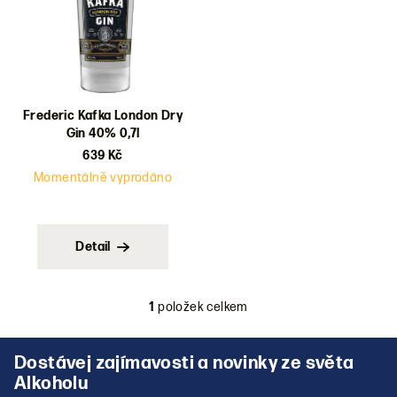
d
u
k
t
ů
Frederic Kafka London Dry
Gin 40% 0,7l
639 Kč
Momentálně vyprodáno
Detail
1
položek celkem
O
v
Z
l
á
á