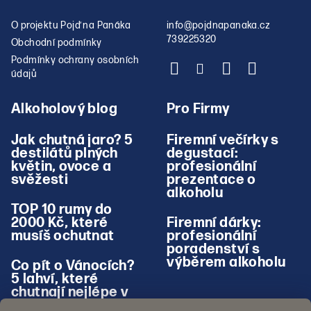
O projektu Pojď na Panáka
info
@
pojdnapanaka.cz
739225320
Obchodní podmínky
Podmínky ochrany osobních
údajů
Alkoholový blog
Pro Firmy
Jak chutná jaro? 5
Firemní večírky s
destilátů plných
degustací:
květin, ovoce a
profesionální
svěžesti
prezentace o
alkoholu
TOP 10 rumy do
2000 Kč, které
Firemní dárky:
musíš ochutnat
profesionální
poradenství s
výběrem alkoholu
Co pít o Vánocích?
5 lahví, které
chutnají nejlépe v
zimě