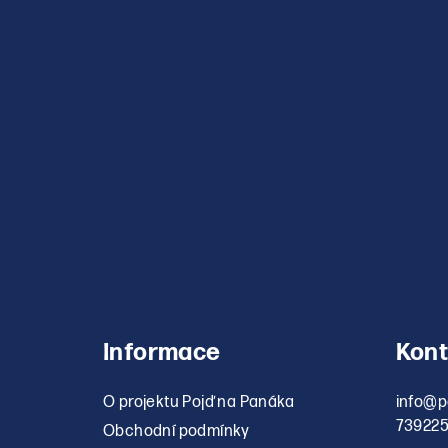
Informace
Kont
O projektu Pojď na Panáka
info
@
p
73922
Obchodní podmínky