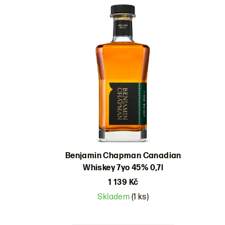
Výpis
e
produktů
n
í
p
r
o
d
u
Benjamin Chapman Canadian
k
Whiskey 7yo 45% 0,7l
t
1 139 Kč
Skladem
(1 ks)
ů