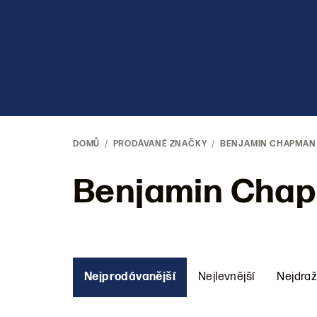
Přejít
na
obsah
DOMŮ
/
PRODÁVANÉ ZNAČKY
/
BENJAMIN CHAPMAN
Benjamin Cha
Ř
Nejprodávanější
Nejlevnější
Nejdraž
a
z