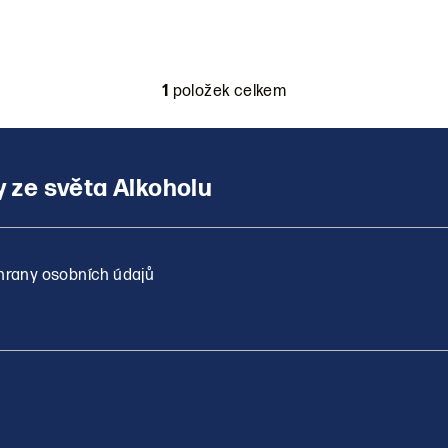
1
položek celkem
O
v
l
á
d
a
c
rany osobních údajů
í
p
r
v
k
y