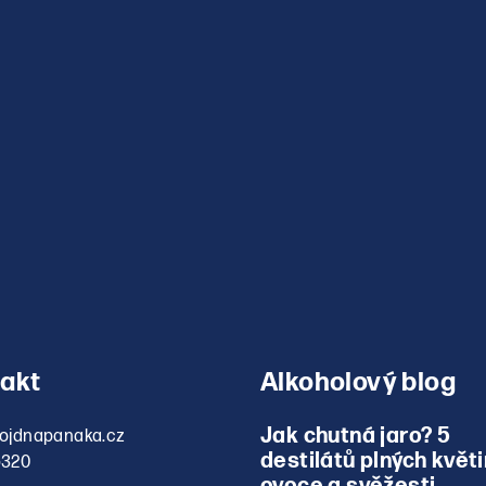
v
ý
p
i
s
u
akt
Alkoholový blog
Jak chutná jaro? 5
ojdnapanaka.cz
destilátů plných květi
5320