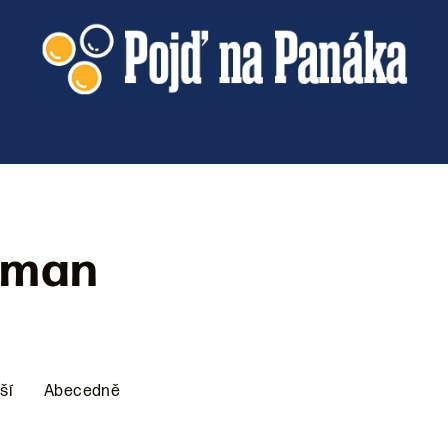
pman
ší
Abecedně