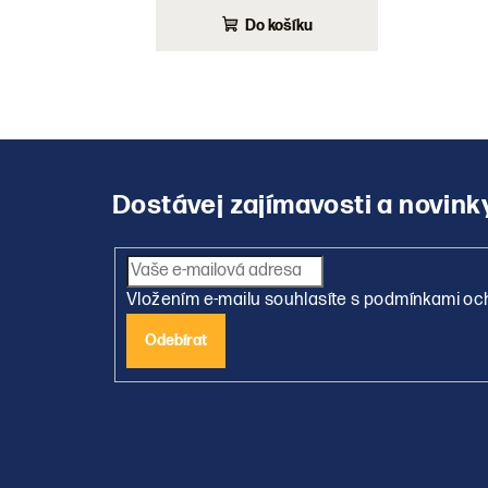
Do košíku
Z
á
p
a
Vložením e-mailu souhlasíte s
podmínkami och
t
Přihlásit
í
se